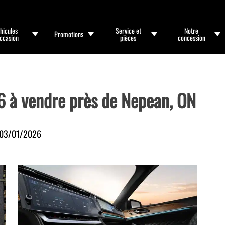
hicules
Service et
Notre
Promotions
occasion
pièces
concession
 à vendre près de Nepean, ON
03/01/2026