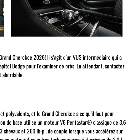
Grand Cherokee 2026! Il s’agit d’un VUS intermédiaire qui a
apitol Dodge pour l’examiner de près. En attendant, contactez
t abordable.
et polyvalents, et le Grand Cherokee a ce qu’il faut pour
ion de base utilise un moteur V6 Pentastar® classique de 3,6
 chevaux et 260 lb-pi. de couple lorsque vous accélérez sur
uveau moteur 4 cylindres turbocompressé Hurricane de 2,0 L