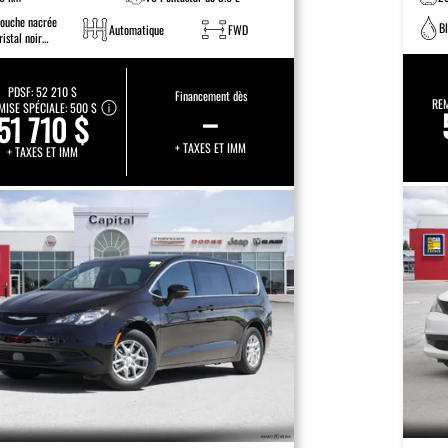
ouche nacrée
B
Automatique
FWD
ristal noir
tincelant
PDSF:
52 210 $
Financement dès
REM
MISE SPÉCIALE:
500 $
–
51 710 $
+ TAXES ET IMM
+ TAXES ET IMM