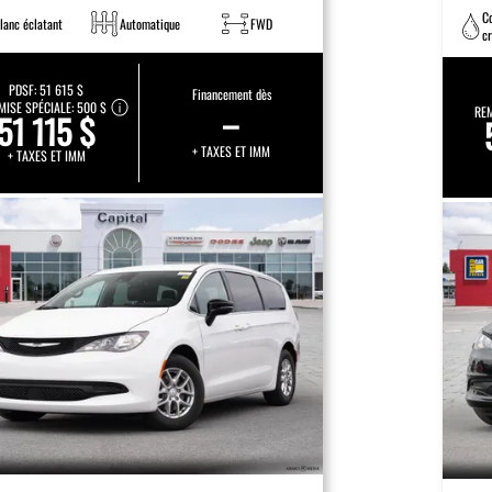
C
lanc éclatant
Automatique
FWD
cr
ét
PDSF:
51 615 $
Financement dès
MISE SPÉCIALE:
500 $
–
REM
51 115 $
+ TAXES ET IMM
+ TAXES ET IMM