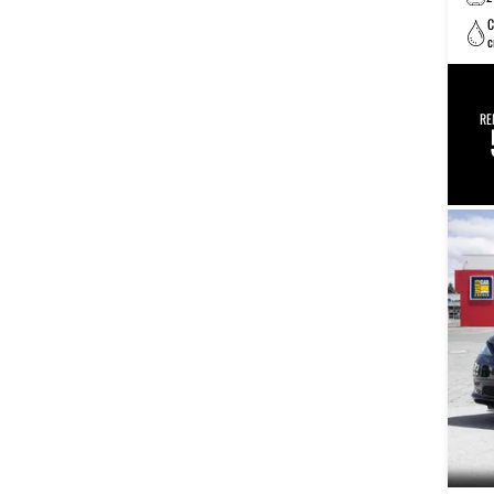
C
c
é
RE