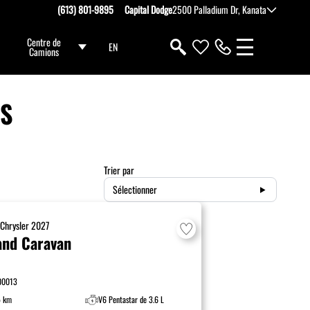
(613) 801-9895
Capital Dodge
2500 Palladium Dr, Kanata
Centre de
EN
Camions
FS
Trier par
Sélectionner
F
Chrysler
2027
and Caravan
00013
5 km
V6 Pentastar de 3.6 L