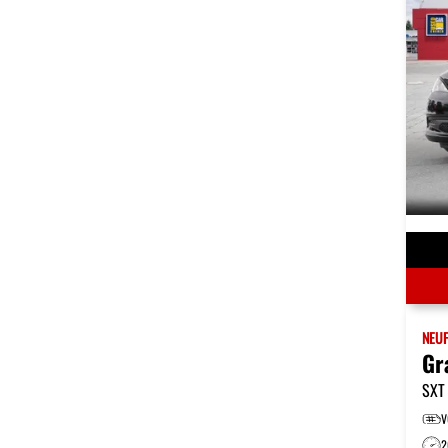
NEU
Gr
SXT
V
2