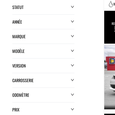
B
STATUT
ANNÉE
RE
MARQUE
MODÈLE
VERSION
CARROSSERIE
ODOMÈTRE
PRIX
0 km
350 km