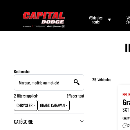
Véhicules
Vé
neufs
d’
I
Recherche
29
Véhicules
NEU
2
filters
applied:
Effacer tout
Gr
CHRYSLER ×
GRAND CARAVAN ×
SXT
V
CATÉGORIE
2