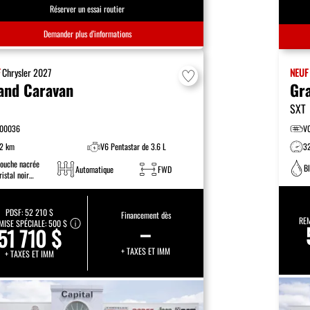
Réserver un essai routier
Demander plus d’informations
F
Chrysler
2027
NEU
and Caravan
Gr
SXT
00036
V
2 km
V6 Pentastar de 3.6 L
3
ouche nacrée
B
Automatique
FWD
ristal noir
tincelant
PDSF:
52 210 $
Financement dès
REM
MISE SPÉCIALE:
500 $
–
51 710 $
+ TAXES ET IMM
+ TAXES ET IMM