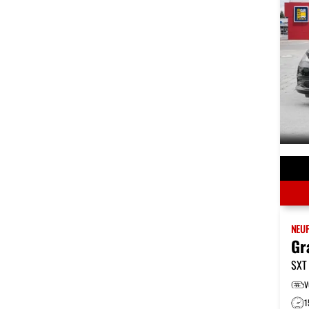
NEU
Gr
SXT
V
1