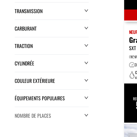
TRANSMISSION
0 $
132 286 $
CARBURANT
NEU
Gr
TRACTION
SXT
V
CYLINDRÉE
3
C
c
COULEUR EXTÉRIEURE
é
ÉQUIPEMENTS POPULAIRES
RE
NOMBRE DE PLACES