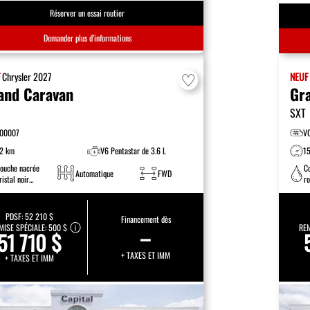
Réserver un essai routier
Demander plus d’informations
F
Chrysler
2027
NEU
and Caravan
Gr
SXT
00007
V
2 km
V6 Pentastar de 3.6 L
1
ouche nacrée
C
Automatique
FWD
ristal noir
ro
tincelant
PDSF:
52 210 $
Financement dès
MISE SPÉCIALE:
500 $
–
REM
51 710 $
+ TAXES ET IMM
+ TAXES ET IMM