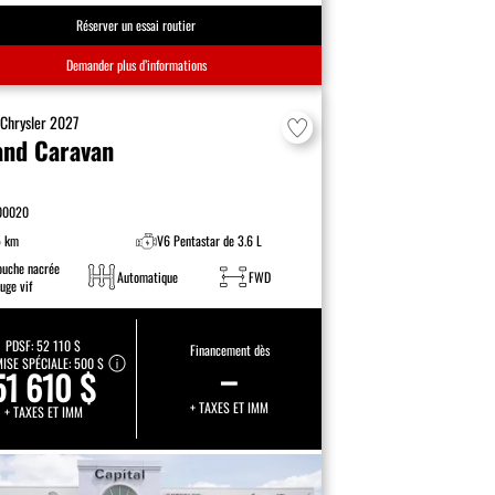
Réserver un essai routier
Demander plus d’informations
F
Chrysler
2027
and Caravan
00020
5 km
V6 Pentastar de 3.6 L
ouche nacrée
Automatique
FWD
uge vif
PDSF:
52 110 $
Financement dès
ISE SPÉCIALE:
500 $
–
51 610 $
+ TAXES ET IMM
+ TAXES ET IMM