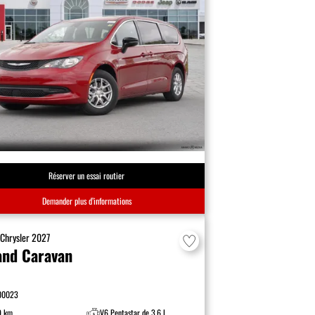
Réserver un essai routier
Demander plus d’informations
F
Chrysler
2027
and Caravan
00023
9 km
V6 Pentastar de 3.6 L