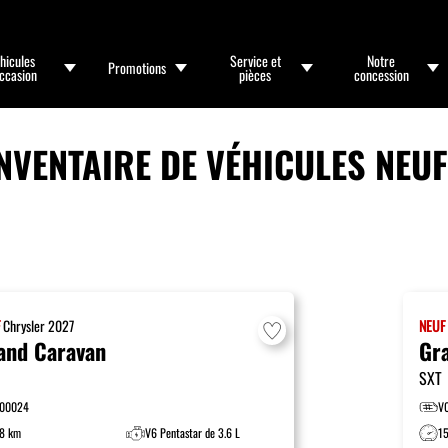
hicules
Service et
Notre
Promotions
occasion
pièces
concession
NVENTAIRE DE VÉHICULES NEU
F
Chrysler
2027
NEU
and Caravan
Gr
SXT
00024
V
8 km
V6 Pentastar de 3.6 L
1