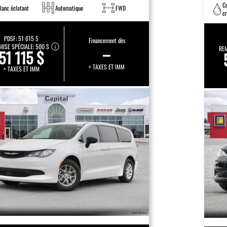
C
lanc éclatant
Automatique
FWD
cr
ét
PDSF:
51 615 $
Financement dès
MISE SPÉCIALE:
500 $
–
REM
51 115 $
+ TAXES ET IMM
+ TAXES ET IMM