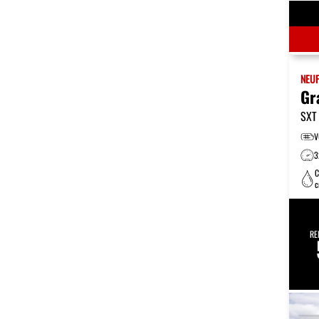
NEU
Gr
SXT
V
3
C
c
é
RE