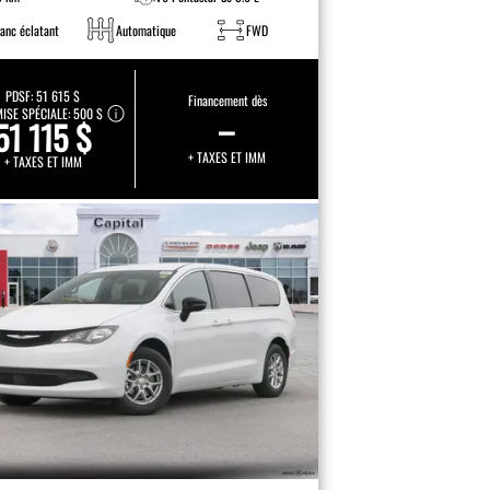
lanc éclatant
Automatique
FWD
PDSF:
51 615 $
Financement dès
ISE SPÉCIALE:
500 $
–
51 115 $
+ TAXES ET IMM
+ TAXES ET IMM