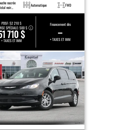
ouche nacrée
Automatique
FWD
istal noir
incelant
PDSF:
52 210 $
Financement dès
ISE SPÉCIALE:
500 $
–
51 710 $
+ TAXES ET IMM
+ TAXES ET IMM