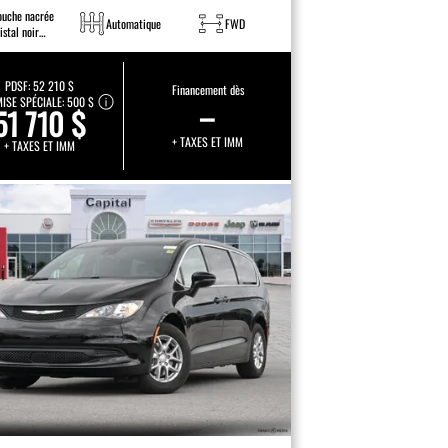
ouche nacrée
Automatique
FWD
istal noir
incelant
PDSF:
52 210 $
Financement dès
ISE SPÉCIALE:
500 $
–
51 710 $
+ TAXES ET IMM
+ TAXES ET IMM