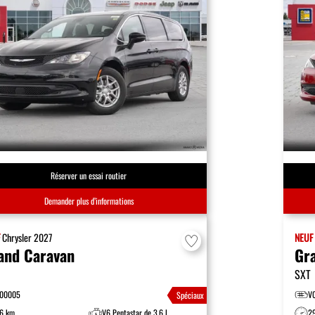
Réserver un essai routier
Demander plus d’informations
F
Chrysler
2027
NEU
and Caravan
Gr
SXT
00005
V
Spéciaux
6 km
V6 Pentastar de 3.6 L
2