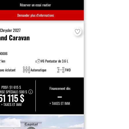
Réserver un essai routier
Demander plus d’informations
F
Chrysler
2027
and Caravan
00006
2 km
V6 Pentastar de 3.6 L
lanc éclatant
Automatique
FWD
PDSF:
51 615 $
Financement dès
ISE SPÉCIALE:
500 $
–
51 115 $
+ TAXES ET IMM
+ TAXES ET IMM