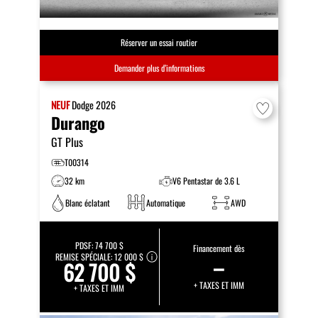
Réserver un essai routier
Demander plus d’informations
NEUF
Dodge
2026
Durango
GT Plus
T00314
32 km
V6 Pentastar de 3.6 L
Blanc éclatant
Automatique
AWD
PDSF:
74 700 $
Financement dès
REMISE SPÉCIALE:
12 000 $
–
62 700 $
+ TAXES ET IMM
+ TAXES ET IMM