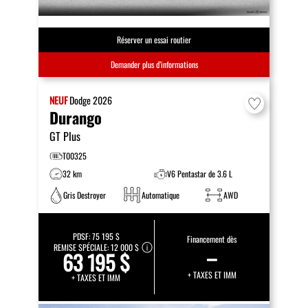
Réserver un essai routier
Demander plus d’informations
NEUF
Dodge
2026
Durango
GT Plus
T00325
32 km
V6 Pentastar de 3.6 L
Gris Destroyer
Automatique
AWD
PDSF:
75 195 $
Financement dès
REMISE SPÉCIALE:
12 000 $
–
63 195 $
+ TAXES ET IMM
+ TAXES ET IMM