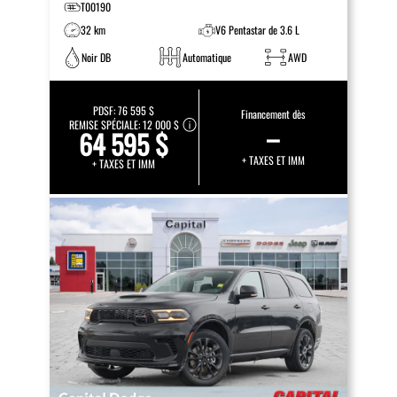
T00190
32 km
V6 Pentastar de 3.6 L
Noir DB
Automatique
AWD
PDSF:
76 595 $
Financement dès
REMISE SPÉCIALE:
12 000 $
–
64 595 $
+ TAXES ET IMM
+ TAXES ET IMM