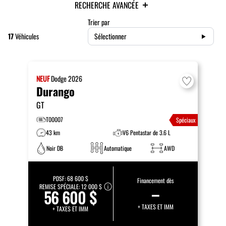
RECHERCHE AVANCÉE
Trier par
17
Véhicules
Sélectionner
NEUF
Dodge
2026
Durango
GT
T00007
Spéciaux
43 km
V6 Pentastar de 3.6 L
Noir DB
Automatique
AWD
PDSF:
68 600 $
Financement dès
REMISE SPÉCIALE:
12 000 $
–
56 600 $
+ TAXES ET IMM
+ TAXES ET IMM