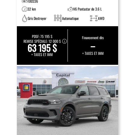
T00336
32 km
V6 Pentastar de 3.6 L
Gris Destroyer
Automatique
AWD
PDSF:
75 195 $
Financement dès
REMISE SPÉCIALE:
12 000 $
–
63 195 $
+ TAXES ET IMM
+ TAXES ET IMM