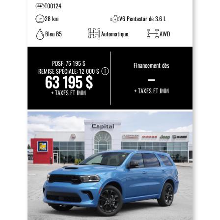
T00124
28 km
V6 Pentastar de 3.6 L
Bleu B5
Automatique
AWD
PDSF:
75 195 $
Financement dès
REMISE SPÉCIALE:
12 000 $
–
63 195 $
+ TAXES ET IMM
+ TAXES ET IMM