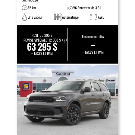
32 km
V6 Pentastar de 3.6 L
Gris vapeur
Automatique
AWD
PDSF:
75 295 $
Financement dès
REMISE SPÉCIALE:
12 000 $
–
63 295 $
+ TAXES ET IMM
+ TAXES ET IMM