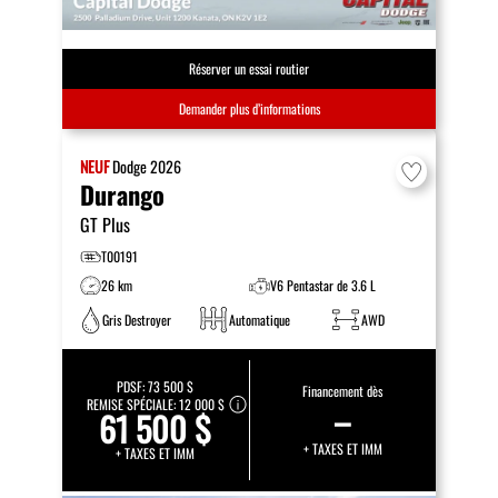
Réserver un essai routier
Demander plus d’informations
NEUF
Dodge
2026
Durango
GT Plus
T00191
26 km
V6 Pentastar de 3.6 L
Gris Destroyer
Automatique
AWD
PDSF:
73 500 $
Financement dès
REMISE SPÉCIALE:
12 000 $
–
61 500 $
+ TAXES ET IMM
+ TAXES ET IMM