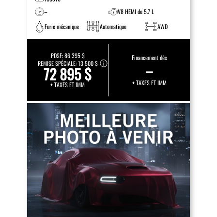
–
V8 HEMI de 5.7 L
Furie mécanique
Automatique
AWD
PDSF:
86 395 $
Financement dès
REMISE SPÉCIALE:
13 500 $
–
72 895 $
+ TAXES ET IMM
+ TAXES ET IMM