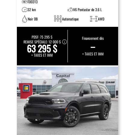
T00313
32 km
V6 Pentastar de 3.6 L
Noir DB
Automatique
AWD
PDSF:
75 295 $
Financement dès
REMISE SPÉCIALE:
12 000 $
–
63 295 $
+ TAXES ET IMM
+ TAXES ET IMM