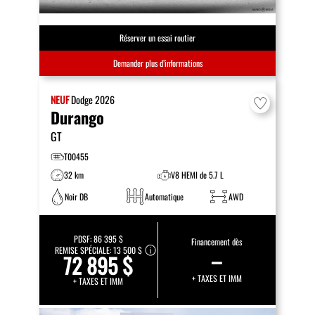
Réserver un essai routier
Demander plus d’informations
NEUF
Dodge
2026
Durango
GT
T00455
32 km
V8 HEMI de 5.7 L
Noir DB
Automatique
AWD
PDSF:
86 395 $
Financement dès
REMISE SPÉCIALE:
13 500 $
–
72 895 $
+ TAXES ET IMM
+ TAXES ET IMM