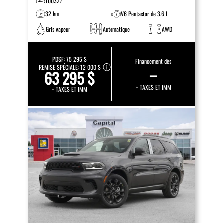
T00327
32 km
V6 Pentastar de 3.6 L
Gris vapeur
Automatique
AWD
PDSF:
75 295 $
Financement dès
REMISE SPÉCIALE:
12 000 $
–
63 295 $
+ TAXES ET IMM
+ TAXES ET IMM