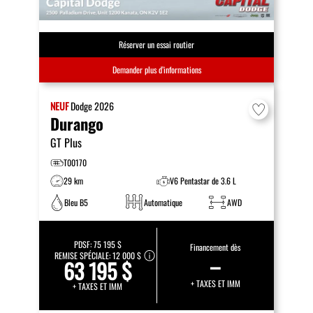
Réserver un essai routier
Demander plus d’informations
NEUF
Dodge
2026
Durango
GT Plus
T00170
29 km
V6 Pentastar de 3.6 L
Bleu B5
Automatique
AWD
PDSF:
75 195 $
Financement dès
REMISE SPÉCIALE:
12 000 $
–
63 195 $
+ TAXES ET IMM
+ TAXES ET IMM