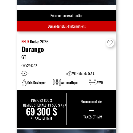
Réserver un essai routier
Demander plus d’informations
NEUF
Dodge
2026
Durango
GT
291792
–
V8 HEMI de 5.7 L
Gris Destroyer
Automatique
AWD
PDSF:
82 800 $
Financement dès
REMISE SPÉCIALE:
13 500 $
–
69 300 $
+ TAXES ET IMM
+ TAXES ET IMM