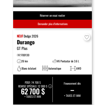
Réserver un essai routier
Demander plus d’informations
NEUF
Dodge
2026
Durango
GT Plus
T00130
26 km
V6 Pentastar de 3.6 L
Blanc éclatant
Automatique
AWD
PDSF:
74 700 $
Financement dès
REMISE SPÉCIALE:
12 000 $
–
62 700 $
+ TAXES ET IMM
+ TAXES ET IMM