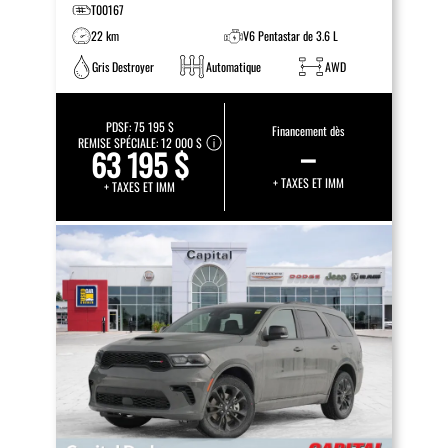
T00167
22 km
V6 Pentastar de 3.6 L
Gris Destroyer
Automatique
AWD
PDSF:
75 195 $
Financement dès
REMISE SPÉCIALE:
12 000 $
–
63 195 $
+ TAXES ET IMM
+ TAXES ET IMM