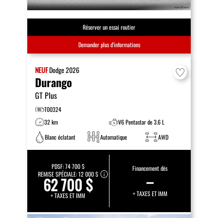
Réserver un essai routier
Demander plus d’informations
NEUF
Dodge
2026
Durango
GT Plus
T00324
32 km
V6 Pentastar de 3.6 L
Blanc éclatant
Automatique
AWD
PDSF:
74 700 $
Financement dès
REMISE SPÉCIALE:
12 000 $
–
62 700 $
+ TAXES ET IMM
+ TAXES ET IMM