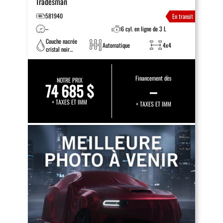
Tradesman
581940
En transit
–
6 cyl. en ligne de 3 L
Couche nacrée
Automatique
4x4
cristal noir
étincelant
Financement dès
NOTRE PRIX
74 685 $
–
+ TAXES ET IMM
+ TAXES ET IMM