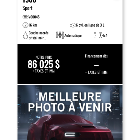
Sport
V00045
16 km
6 cyl. en ligne de 3 L
Couche nacrée
Automatique
4x4
cristal noir
étincelant
Financement dès
NOTRE PRIX
86 025 $
–
+ TAXES ET IMM
+ TAXES ET IMM