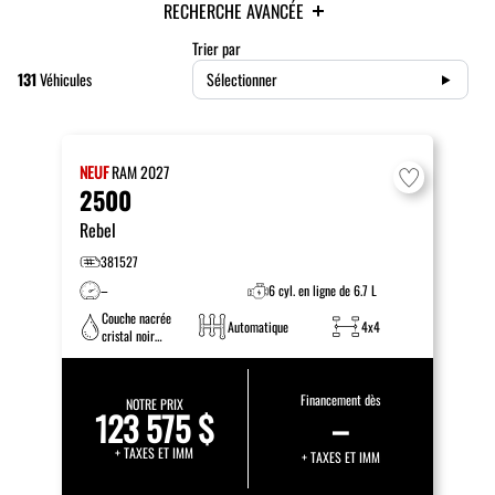
RECHERCHE AVANCÉE
Trier par
131
Véhicules
Sélectionner
NEUF
RAM
2027
2500
Rebel
381527
–
6 cyl. en ligne de 6.7 L
Couche nacrée
Automatique
4x4
cristal noir
étincelant
Financement dès
NOTRE PRIX
123 575 $
–
+ TAXES ET IMM
+ TAXES ET IMM