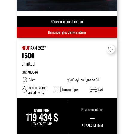
Réserver un essai routier
Demander plus d’informations
NEUF
RAM
2027
1500
Limited
V00044
16 km
6 cyl. en ligne de 3 L
Couche nacrée
Automatique
4x4
cristal noir
étincelant
Financement dès
NOTRE PRIX
119 434 $
–
+ TAXES ET IMM
+ TAXES ET IMM