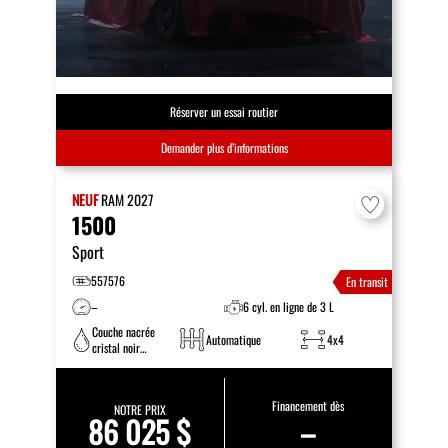
Réserver un essai routier
Demander plus d’informations
NEUF
RAM
2027
1500
Sport
557576
En transit
–
6 cyl. en ligne de 3 L
Couche nacrée
Automatique
4x4
cristal noir
étincelant
Financement dès
NOTRE PRIX
86 025 $
–