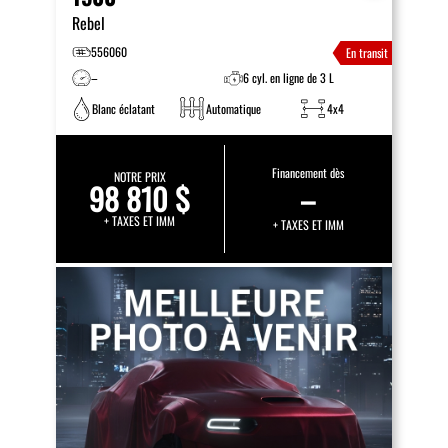
Rebel
556060
En transit
–
6 cyl. en ligne de 3 L
Blanc éclatant
Automatique
4x4
Financement dès
NOTRE PRIX
98 810 $
–
+ TAXES ET IMM
+ TAXES ET IMM