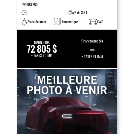
557253
–
V6 de 3.6 L
Blanc éclatant
Automatique
FWD
Financement dès
NOTRE PRIX
72 805 $
–
+ TAXES ET IMM
+ TAXES ET IMM