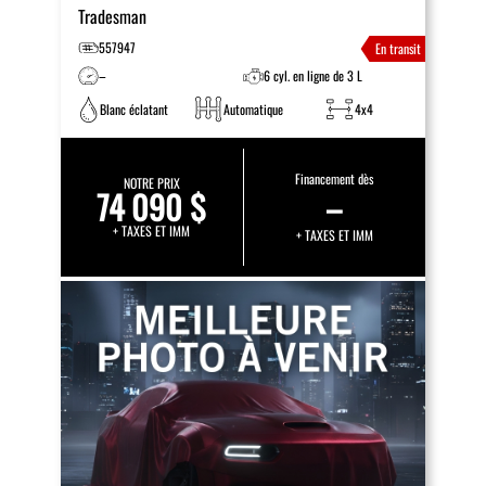
Tradesman
557947
En transit
–
6 cyl. en ligne de 3 L
Blanc éclatant
Automatique
4x4
Financement dès
NOTRE PRIX
74 090 $
–
+ TAXES ET IMM
+ TAXES ET IMM