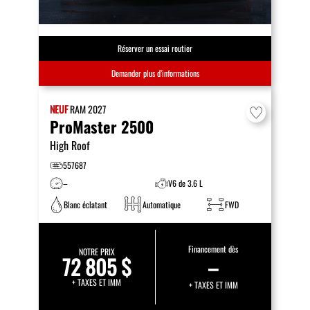
Réserver un essai routier
Demander plus d’informations
NEUF
RAM
2027
ProMaster 2500
High Roof
557687
–
V6 de 3.6 L
Blanc éclatant
Automatique
FWD
Financement dès
NOTRE PRIX
72 805 $
–
+ TAXES ET IMM
+ TAXES ET IMM