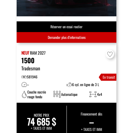
Réserver un essai routier
Demander plus d’informations
NEUF
RAM
2027
1500
Tradesman
581946
En transit
–
6 cyl. en ligne de 3 L
Couche nacrée
Automatique
4x4
rouge fondu
Financement dès
NOTRE PRIX
74 685 $
–
+ TAXES ET IMM
+ TAXES ET IMM