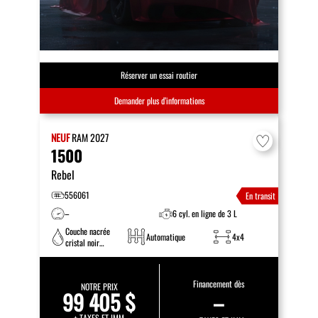
Réserver un essai routier
Demander plus d’informations
NEUF
RAM
2027
1500
Rebel
556061
En transit
–
6 cyl. en ligne de 3 L
Couche nacrée
Automatique
4x4
cristal noir
étincelant
Financement dès
NOTRE PRIX
99 405 $
–
+ TAXES ET IMM