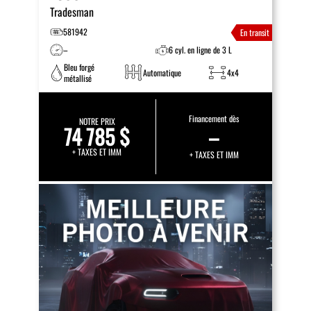
Tradesman
581942
En transit
–
6 cyl. en ligne de 3 L
Bleu forgé
Automatique
4x4
métallisé
Financement dès
NOTRE PRIX
74 785 $
–
+ TAXES ET IMM
+ TAXES ET IMM