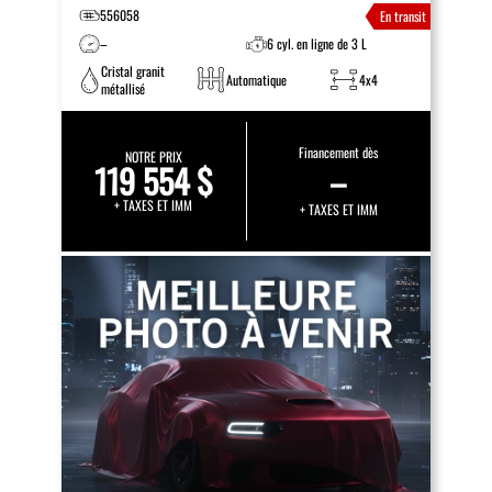
556058
En transit
–
6 cyl. en ligne de 3 L
Cristal granit
Automatique
4x4
métallisé
Financement dès
NOTRE PRIX
119 554 $
–
+ TAXES ET IMM
+ TAXES ET IMM