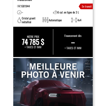
581944
En transit
–
6 cyl. en ligne de 3 L
Cristal granit
Automatique
4x4
métallisé
Financement dès
NOTRE PRIX
74 785 $
–
+ TAXES ET IMM
+ TAXES ET IMM