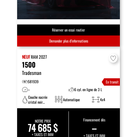
Réserver un essai routier
Demander plus d’informations
NEUF
RAM
2027
1500
Tradesman
581939
En transit
–
6 cyl. en ligne de 3 L
Couche nacrée
Automatique
4x4
cristal noir
étincelant
Financement dès
NOTRE PRIX
74 685 $
–
+ TAXES ET IMM
+ TAXES ET IMM