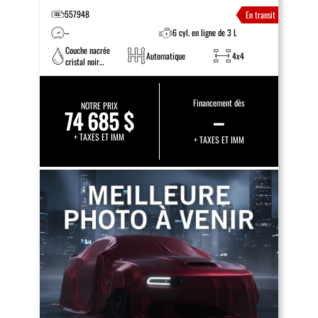
557948
En transit
–
6 cyl. en ligne de 3 L
Couche nacrée
Automatique
4x4
cristal noir
étincelant
Financement dès
NOTRE PRIX
74 685 $
–
+ TAXES ET IMM
+ TAXES ET IMM