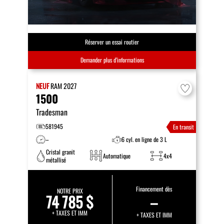
Réserver un essai routier
Demander plus d’informations
NEUF
RAM
2027
1500
Tradesman
581945
En transit
–
6 cyl. en ligne de 3 L
Cristal granit
Automatique
4x4
métallisé
Financement dès
NOTRE PRIX
74 785 $
–
+ TAXES ET IMM
+ TAXES ET IMM