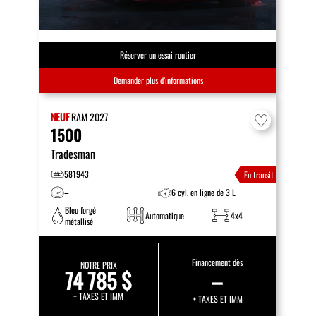
Réserver un essai routier
Demander plus d’informations
NEUF
RAM
2027
1500
Tradesman
581943
En transit
–
6 cyl. en ligne de 3 L
Bleu forgé
Automatique
4x4
métallisé
Financement dès
NOTRE PRIX
74 785 $
–
+ TAXES ET IMM
+ TAXES ET IMM