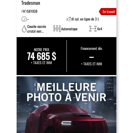
Tradesman
581938
En transit
–
6 cyl. en ligne de 3 L
Couche nacrée
Automatique
4x4
cristal noir
étincelant
Financement dès
NOTRE PRIX
74 685 $
–
+ TAXES ET IMM
+ TAXES ET IMM