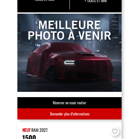
+ TAXES ET IMM
Réserver un essai routier
Demander plus d’informations
NEUF
RAM
2027
1500