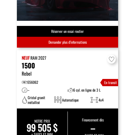
Réserver un essai routier
Demander plus d’informations
NEUF
RAM
2027
1500
Rebel
556062
En transit
–
6 cyl. en ligne de 3 L
Cristal granit
Automatique
4x4
métallisé
Financement dès
NOTRE PRIX
99 505 $
–
+ TAXES ET IMM