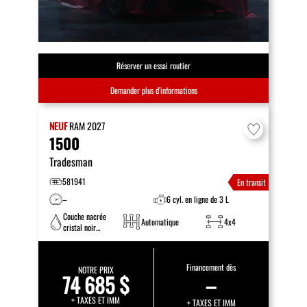
Réserver un essai routier
Demander plus d’informations
NEUF
RAM
2027
1500
Tradesman
581941
En transit
–
6 cyl. en ligne de 3 L
Couche nacrée
Automatique
4x4
cristal noir
étincelant
Financement dès
NOTRE PRIX
74 685 $
–
+ TAXES ET IMM
+ TAXES ET IMM