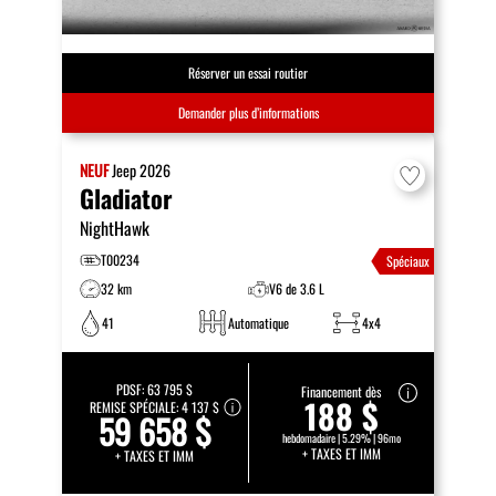
Réserver un essai routier
Demander plus d’informations
NEUF
Jeep
2026
Gladiator
NightHawk
T00234
Spéciaux
32 km
V6 de 3.6 L
41
Automatique
4x4
PDSF:
63 795 $
Financement dès
188 $
REMISE SPÉCIALE:
4 137 $
59 658 $
hebdomadaire | 5.29% | 96mo
+ TAXES ET IMM
+ TAXES ET IMM