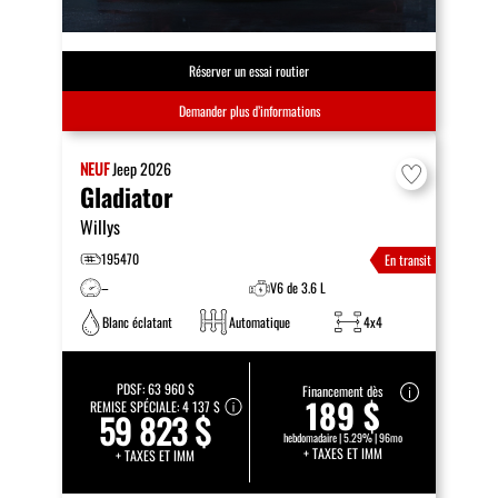
Réserver un essai routier
Demander plus d’informations
NEUF
Jeep
2026
Gladiator
Willys
195470
En transit
–
V6 de 3.6 L
Blanc éclatant
Automatique
4x4
PDSF:
63 960 $
Financement dès
189 $
REMISE SPÉCIALE:
4 137 $
59 823 $
hebdomadaire | 5.29% | 96mo
+ TAXES ET IMM
+ TAXES ET IMM