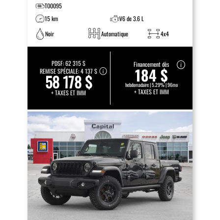
T00095
15 km
V6 de 3.6 L
Noir
Automatique
4x4
PDSF:
62 315 $
Financement dès
184 $
REMISE SPÉCIALE:
4 137 $
58 178 $
hebdomadaire | 5.29% | 96mo
+ TAXES ET IMM
+ TAXES ET IMM