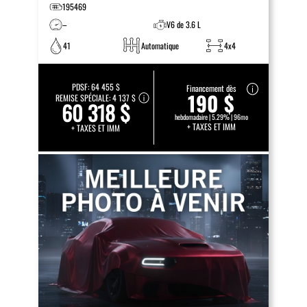
195469
–
V6 de 3.6 L
41
Automatique
4x4
PDSF:
64 455 $
Financement dès
190 $
REMISE SPÉCIALE:
4 137 $
60 318 $
hebdomadaire | 5.29% | 96mo
+ TAXES ET IMM
+ TAXES ET IMM