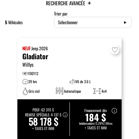
RECHERCHE AVANCÉE
Trier par
5
Véhicules
Sélectionner
NEUF
Jeep
2026
Gladiator
Willys
T00112
39 km
V6 de 3.6 L
Gris ciel
Automatique
4x4
PDSF:
62 315 $
Financement dès
184 $
REMISE SPÉCIALE:
4 137 $
58 178 $
hebdomadaire | 5.29% | 96mo
+ TAXES ET IMM
+ TAXES ET IMM