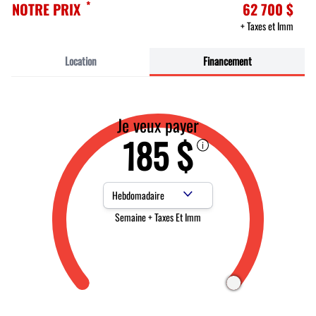
*
NOTRE PRIX
62 700 $
+ Taxes et Imm
Location
Financement
Je veux payer
185 $
Fréquence des paiements
Semaine + Taxes Et Imm