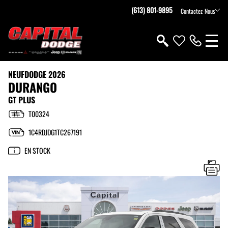
(613) 801-9895
Contactez-Nous
NEUF
DODGE 2026
DURANGO
GT PLUS
T00324
1C4RDJDG1TC267191
EN STOCK