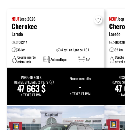
NEUF
Jeep
2026
NEUF
Jeep
20
Cherokee
Cherok
Laredo
Laredo
T00347
T00420
36 km
4 cyl. en ligne de 1.6 L
32 km
Couche nacrée
Couche nac
Automatique
4x4
cristal noir
cristal noir
étincelant
étincelant
PDSF:
49 800 $
PDSF:
49
Financement dès
REMISE SPÉCIALE:
2 137 $
-
REMISE SPÉCI
47 663 $
47 6
+ TAXES ET IMM
+ TAXES ET IMM
+ TAXES