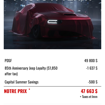
PDSF
49 800 $
85th Anniversary Jeep Loyalty ($1,850
-1 637 $
after tax)
Capital Summer Savings
-500 $
*
NOTRE PRIX
47 663 $
+ Taxes et Imm