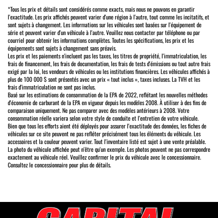
*Tous les prix et détails sont considérés comme exacts, mais nous ne pouvons en garantir
l'exactitude. Les prix affichés peuvent varier d'une région à l'autre, tout comme les incitatifs, et
sont sujets à changement. Les informations sur les véhicules sont basées sur l'équipement de
série et peuvent varier d'un véhicule à l'autre. Veuillez nous contacter par téléphone ou par
courriel pour obtenir les informations complètes. Toutes les spécifications, les prix et les
équipements sont sujets à changement sans préavis.
Les prix et les paiements n'incluent pas les taxes, les titres de propriété, l'immatriculation, les
frais de financement, les frais de documentation, les frais de tests d'émissions ou tout autre frais
exigé par la loi, les vendeurs de véhicules ou les institutions financières. Les véhicules affichés à
plus de 100 000 $ sont présentés avec un prix « tout inclus », taxes incluses. La TVH et les
frais d'immatriculation ne sont pas inclus.
Basé sur les estimations de consommation de la EPA de 2022, reflétant les nouvelles méthodes
d'économie de carburant de la EPA en vigueur depuis les modèles 2008. À utiliser à des fins de
comparaison uniquement. Ne pas comparer avec des modèles antérieurs à 2008. Votre
consommation réelle variera selon votre style de conduite et l'entretien de votre véhicule.
Bien que tous les efforts aient été déployés pour assurer l'exactitude des données, les fiches de
véhicules sur ce site peuvent ne pas refléter précisément tous les éléments du véhicule. Les
accessoires et la couleur peuvent varier. Tout l'inventaire listé est sujet à une vente préalable.
La photo du véhicule affichée peut n'être qu'un exemple. Les photos peuvent ne pas correspondre
exactement au véhicule réel. Veuillez confirmer le prix du véhicule avec le concessionnaire.
Consultez le concessionnaire pour plus de détails.