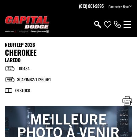
(613) 801-9895
Contactez-Nous
NEUF
JEEP 2026
CHEROKEE
LAREDO
T00484
3C4PJMB27TT260761
EN STOCK