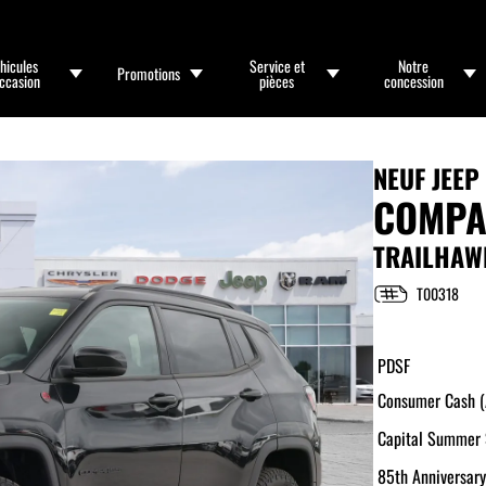
hicules
Service et
Notre
Promotions
occasion
pièces
concession
NEUF
JEEP
COMPA
TRAILHAW
T00318
PDSF
Consumer Cash (A
Capital Summer 
85th Anniversary