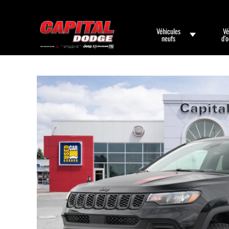
Véhicules
Vé
neufs
d’