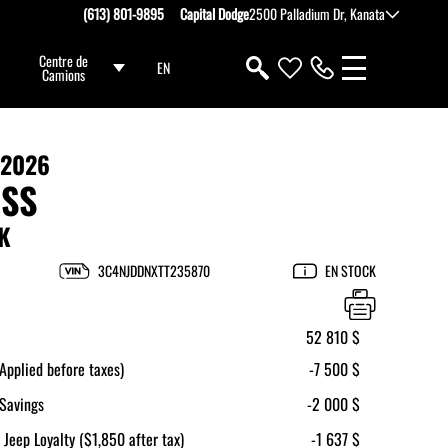
(613) 801-9895
Capital Dodge
2500 Palladium Dr, Kanata
Centre de
EN
Camions
 2026
SS
K
3C4NJDDNXTT235870
EN STOCK
52 810 $
pplied before taxes)
-7 500 $
Savings
-2 000 $
 Jeep Loyalty ($1,850 after tax)
-1 637 $