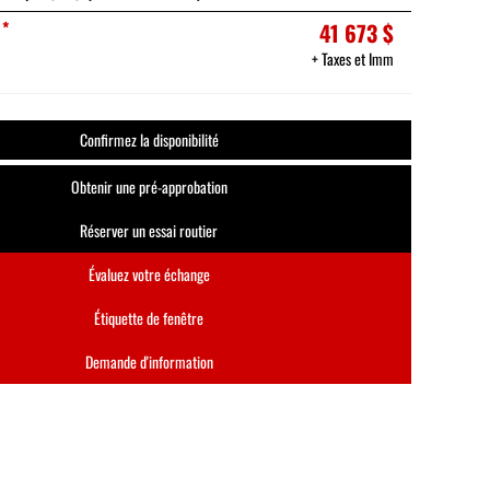
*
41 673 $
+ Taxes et Imm
Confirmez la disponibilité
Obtenir une pré-approbation
Réserver un essai routier
Évaluez votre échange
Étiquette de fenêtre
Demande d'information