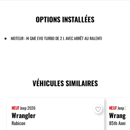
OPTIONS INSTALLÉES
MOTEUR : I4 GME EVO TURBO DE 2 L AVEC ARRÊT AU RALENTI
VÉHICULES SIMILAIRES
NEUF
Jeep
2026
NEUF
Jeep
20
Wrangler
Wrangl
Rubicon
85th Annive