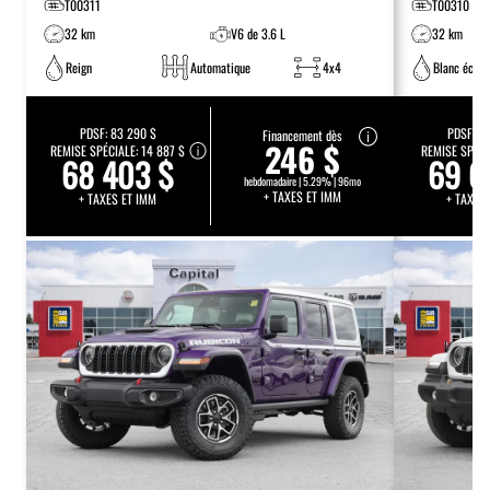
T00311
T00310
32 km
V6 de 3.6 L
32 km
Reign
Automatique
4x4
Blanc éclat
PDSF:
83 290 $
PDSF:
74
Financement dès
246 $
REMISE SPÉCIALE:
14 887 $
REMISE SPÉCI
68 403 $
69 6
hebdomadaire | 5.29% | 96mo
+ TAXES ET IMM
+ TAXES ET IMM
+ TAXES