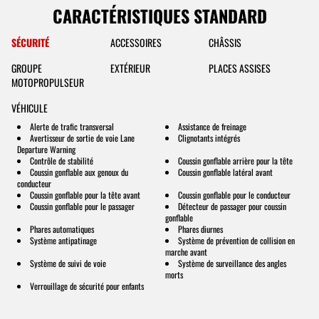
CARACTÉRISTIQUES STANDARD
SÉCURITÉ
ACCESSOIRES
CHÂSSIS
GROUPE
EXTÉRIEUR
PLACES ASSISES
MOTOPROPULSEUR
VÉHICULE
Alerte de trafic transversal
Assistance de freinage
Avertisseur de sortie de voie Lane
Clignotants intégrés
Departure Warning
Contrôle de stabilité
Coussin gonflable arrière pour la tête
Coussin gonflable aux genoux du
Coussin gonflable latéral avant
conducteur
Coussin gonflable pour la tête avant
Coussin gonflable pour le conducteur
Coussin gonflable pour le passager
Détecteur de passager pour coussin
gonflable
Phares automatiques
Phares diurnes
Système antipatinage
Système de prévention de collision en
marche avant
Système de suivi de voie
Système de surveillance des angles
morts
Verrouillage de sécurité pour enfants