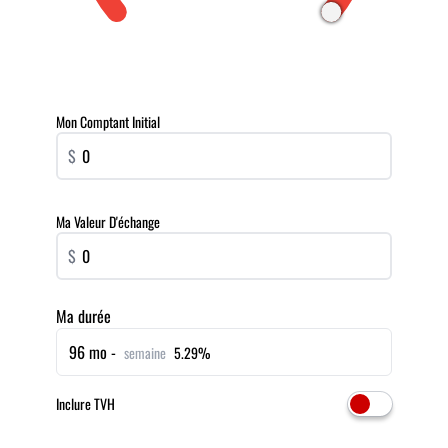
Mon Comptant Initial
$
Ma Valeur D'échange
$
Ma durée
96 mo -
semaine
5.29%
Inclure TVH