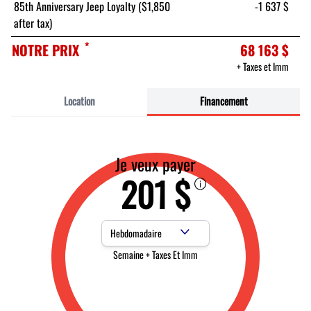
85th Anniversary Jeep Loyalty ($1,850
-1 637 $
after tax)
*
NOTRE PRIX
68 163 $
+ Taxes et Imm
Location
Financement
Je veux payer
201 $
Fréquence des paiements
Semaine + Taxes Et Imm