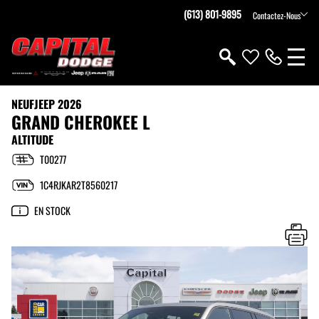
(613) 801-9895
Contactez-Nous
NEUF
JEEP 2026
GRAND CHEROKEE L
ALTITUDE
T00277
1C4RJKAR2T8560217
EN STOCK