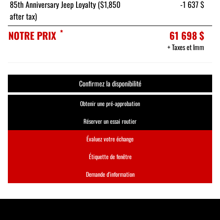
85th Anniversary Jeep Loyalty ($1,850
-1 637 $
after tax)
*
NOTRE PRIX
61 698 $
+ Taxes et Imm
Confirmez la disponibilité
Obtenir une pré-approbation
Réserver un essai routier
Évaluez votre échange
Étiquette de fenêtre
Demande d'information