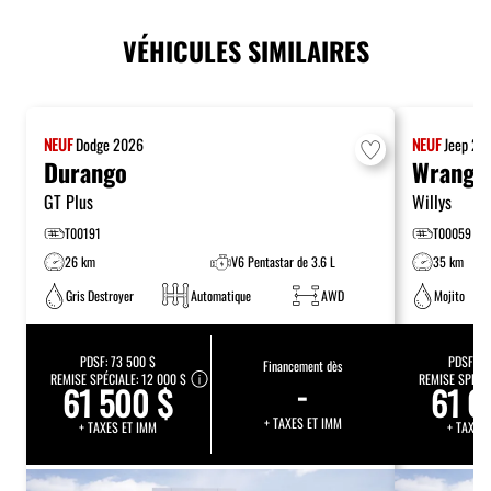
VÉHICULES SIMILAIRES
NEUF
Dodge
2026
NEUF
Jeep
20
Durango
Wrangl
GT Plus
Willys
T00191
T00059
26 km
V6 Pentastar de 3.6 L
35 km
Gris Destroyer
Automatique
AWD
Mojito
PDSF:
73 500 $
PDSF:
75
Financement dès
REMISE SPÉCIALE:
12 000 $
-
REMISE SPÉCI
61 500 $
61 0
+ TAXES ET IMM
+ TAXES ET IMM
+ TAXES