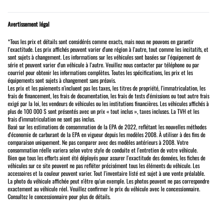
Avertissement légal
*Tous les prix et détails sont considérés comme exacts, mais nous ne pouvons en garantir
l'exactitude. Les prix affichés peuvent varier d'une région à l'autre, tout comme les incitatifs, et
sont sujets à changement. Les informations sur les véhicules sont basées sur l'équipement de
série et peuvent varier d'un véhicule à l'autre. Veuillez nous contacter par téléphone ou par
courriel pour obtenir les informations complètes. Toutes les spécifications, les prix et les
équipements sont sujets à changement sans préavis.
Les prix et les paiements n'incluent pas les taxes, les titres de propriété, l'immatriculation, les
frais de financement, les frais de documentation, les frais de tests d'émissions ou tout autre frais
exigé par la loi, les vendeurs de véhicules ou les institutions financières. Les véhicules affichés à
plus de 100 000 $ sont présentés avec un prix « tout inclus », taxes incluses. La TVH et les
frais d'immatriculation ne sont pas inclus.
Basé sur les estimations de consommation de la EPA de 2022, reflétant les nouvelles méthodes
d'économie de carburant de la EPA en vigueur depuis les modèles 2008. À utiliser à des fins de
comparaison uniquement. Ne pas comparer avec des modèles antérieurs à 2008. Votre
consommation réelle variera selon votre style de conduite et l'entretien de votre véhicule.
Bien que tous les efforts aient été déployés pour assurer l'exactitude des données, les fiches de
véhicules sur ce site peuvent ne pas refléter précisément tous les éléments du véhicule. Les
accessoires et la couleur peuvent varier. Tout l'inventaire listé est sujet à une vente préalable.
La photo du véhicule affichée peut n'être qu'un exemple. Les photos peuvent ne pas correspondre
exactement au véhicule réel. Veuillez confirmer le prix du véhicule avec le concessionnaire.
Consultez le concessionnaire pour plus de détails.