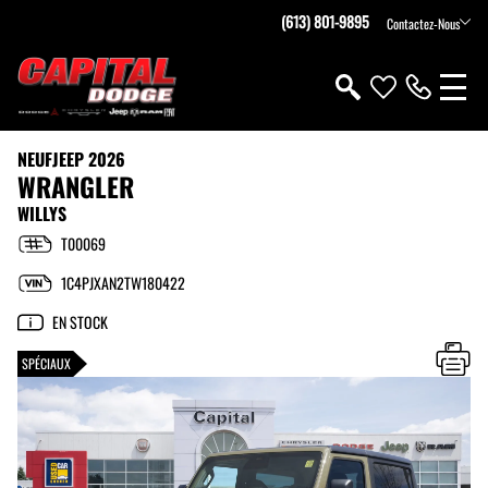
(613) 801-9895
Contactez-Nous
NEUF
JEEP 2026
WRANGLER
WILLYS
T00069
1C4PJXAN2TW180422
EN STOCK
SPÉCIAUX