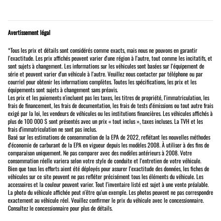
Avertissement légal
*Tous les prix et détails sont considérés comme exacts, mais nous ne pouvons en garantir
l'exactitude. Les prix affichés peuvent varier d'une région à l'autre, tout comme les incitatifs, et
sont sujets à changement. Les informations sur les véhicules sont basées sur l'équipement de
série et peuvent varier d'un véhicule à l'autre. Veuillez nous contacter par téléphone ou par
courriel pour obtenir les informations complètes. Toutes les spécifications, les prix et les
équipements sont sujets à changement sans préavis.
Les prix et les paiements n'incluent pas les taxes, les titres de propriété, l'immatriculation, les
frais de financement, les frais de documentation, les frais de tests d'émissions ou tout autre frais
exigé par la loi, les vendeurs de véhicules ou les institutions financières. Les véhicules affichés à
plus de 100 000 $ sont présentés avec un prix « tout inclus », taxes incluses. La TVH et les
frais d'immatriculation ne sont pas inclus.
Basé sur les estimations de consommation de la EPA de 2022, reflétant les nouvelles méthodes
d'économie de carburant de la EPA en vigueur depuis les modèles 2008. À utiliser à des fins de
comparaison uniquement. Ne pas comparer avec des modèles antérieurs à 2008. Votre
consommation réelle variera selon votre style de conduite et l'entretien de votre véhicule.
Bien que tous les efforts aient été déployés pour assurer l'exactitude des données, les fiches de
véhicules sur ce site peuvent ne pas refléter précisément tous les éléments du véhicule. Les
accessoires et la couleur peuvent varier. Tout l'inventaire listé est sujet à une vente préalable.
La photo du véhicule affichée peut n'être qu'un exemple. Les photos peuvent ne pas correspondre
exactement au véhicule réel. Veuillez confirmer le prix du véhicule avec le concessionnaire.
Consultez le concessionnaire pour plus de détails.