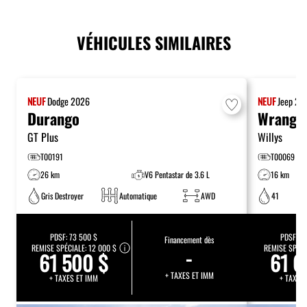
VÉHICULES SIMILAIRES
NEUF
Dodge
2026
NEUF
Jeep
20
Durango
Wrangl
GT Plus
Willys
T00191
T00069
26 km
V6 Pentastar de 3.6 L
16 km
Gris Destroyer
Automatique
AWD
41
PDSF:
73 500 $
PDSF:
69
Financement dès
REMISE SPÉCIALE:
12 000 $
-
REMISE SPÉCI
61 500 $
61 6
+ TAXES ET IMM
+ TAXES ET IMM
+ TAXES