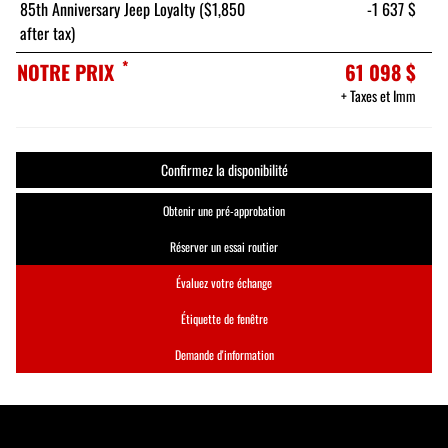
85th Anniversary Jeep Loyalty ($1,850
-1 637 $
after tax)
*
NOTRE PRIX
61 098 $
+ Taxes et Imm
Confirmez la disponibilité
Obtenir une pré-approbation
Réserver un essai routier
Évaluez votre échange
Étiquette de fenêtre
Demande d'information