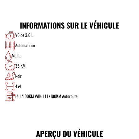
INFORMATIONS SUR LE VÉHICULE
V6 de 3.6 L
Automatique
Mojito
35 KM
Noir
4x4
14
L/100KM Ville
11
L/100KM Autoroute
APERÇU DU VÉHICULE