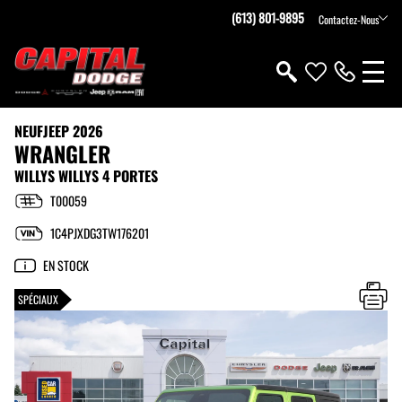
(613) 801-9895
Contactez-Nous
NEUF
JEEP 2026
WRANGLER
WILLYS WILLYS 4 PORTES
T00059
1C4PJXDG3TW176201
EN STOCK
SPÉCIAUX