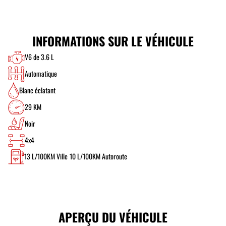
INFORMATIONS SUR LE VÉHICULE
V6 de 3.6 L
Automatique
Blanc éclatant
29 KM
Noir
4x4
13
L/100KM Ville
10
L/100KM Autoroute
APERÇU DU VÉHICULE