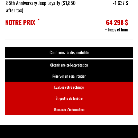
85th Anniversary Jeep Loyalty ($1,850
-1 637 $
after tax)
*
NOTRE PRIX
64 298 $
+ Taxes et Imm
Confirmez la disponibilité
Obtenir une pré-approbation
Réserver un essai routier
Évaluez votre échange
Étiquette de fenêtre
Demande d'information