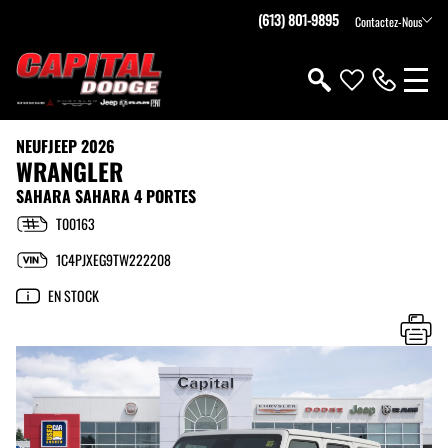
(613) 801-9895
Contactez-Nous
NEUF
JEEP 2026
WRANGLER
SAHARA SAHARA 4 PORTES
T00163
1C4PJXEG9TW222208
EN STOCK