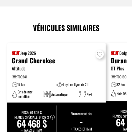
VÉHICULES SIMILAIRES
NEUF
Jeep
2026
NEUF
Dodge
2
Grand Cherokee
Durang
Altitude
GT Plus
T00241
T00190
17 km
4 cyl. en ligne de 2 L
32 km
Gris de mer
Noir DB
Automatique
4x4
métallisé
PDSF:
76
PDSF:
70 605 $
Financement dès
REMISE SPÉCI
REMISE SPÉCIALE:
6 137 $
-
64 5
64 468 $
+ TAXES ET IMM
+ TAXES
+ TAXES ET IMM