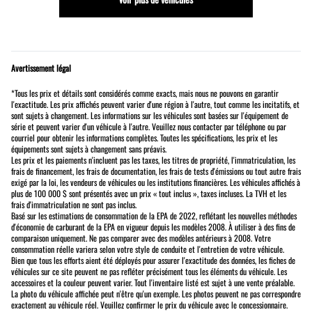
Avertissement légal
*Tous les prix et détails sont considérés comme exacts, mais nous ne pouvons en garantir
l'exactitude. Les prix affichés peuvent varier d'une région à l'autre, tout comme les incitatifs, et
sont sujets à changement. Les informations sur les véhicules sont basées sur l'équipement de
série et peuvent varier d'un véhicule à l'autre. Veuillez nous contacter par téléphone ou par
courriel pour obtenir les informations complètes. Toutes les spécifications, les prix et les
équipements sont sujets à changement sans préavis.
Les prix et les paiements n'incluent pas les taxes, les titres de propriété, l'immatriculation, les
frais de financement, les frais de documentation, les frais de tests d'émissions ou tout autre frais
exigé par la loi, les vendeurs de véhicules ou les institutions financières. Les véhicules affichés à
plus de 100 000 $ sont présentés avec un prix « tout inclus », taxes incluses. La TVH et les
frais d'immatriculation ne sont pas inclus.
Basé sur les estimations de consommation de la EPA de 2022, reflétant les nouvelles méthodes
d'économie de carburant de la EPA en vigueur depuis les modèles 2008. À utiliser à des fins de
comparaison uniquement. Ne pas comparer avec des modèles antérieurs à 2008. Votre
consommation réelle variera selon votre style de conduite et l'entretien de votre véhicule.
Bien que tous les efforts aient été déployés pour assurer l'exactitude des données, les fiches de
véhicules sur ce site peuvent ne pas refléter précisément tous les éléments du véhicule. Les
accessoires et la couleur peuvent varier. Tout l'inventaire listé est sujet à une vente préalable.
La photo du véhicule affichée peut n'être qu'un exemple. Les photos peuvent ne pas correspondre
exactement au véhicule réel. Veuillez confirmer le prix du véhicule avec le concessionnaire.