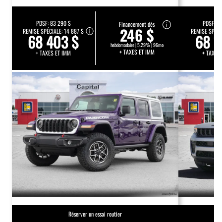
PDSF:
83 290 $
PDSF:
74
Financement dès
246 $
REMISE SPÉCIALE:
14 887 $
REMISE SPÉCI
68 403 $
68 1
hebdomadaire | 5.29% | 96mo
+ TAXES ET IMM
+ TAXES ET IMM
+ TAXES
Réserver un essai routier