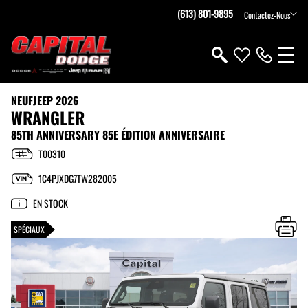
(613) 801-9895
Contactez-Nous
NEUF
JEEP 2026
WRANGLER
85TH ANNIVERSARY 85E ÉDITION ANNIVERSAIRE
T00310
1C4PJXDG7TW282005
EN STOCK
SPÉCIAUX