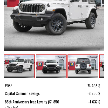
PDSF
74 495 $
Capital Summer Savings
-3 250 $
85th Anniversary Jeep Loyalty ($1,850
-1 637 $
after tax)