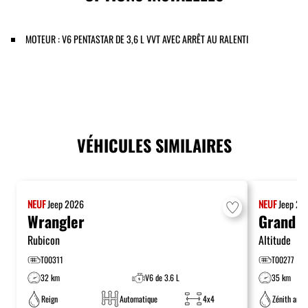
MOTEUR : V6 PENTASTAR DE 3,6 L VVT AVEC ARRÊT AU RALENTI
VÉHICULES SIMILAIRES
NEUF
Jeep
2026
NEUF
Jeep
20
Wrangler
Grand C
Rubicon
Altitude
T00311
T00277
32 km
V6 de 3.6 L
35 km
Reign
Automatique
4x4
Zénith arge