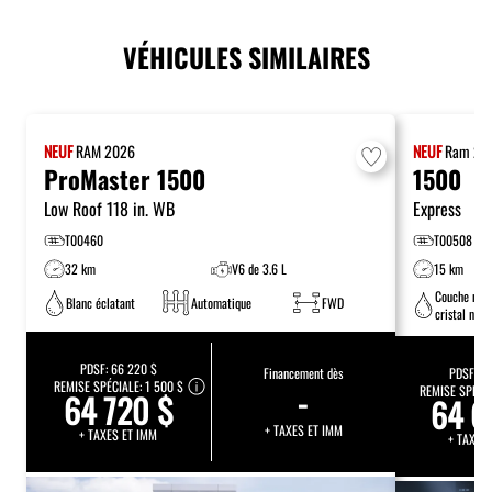
VÉHICULES SIMILAIRES
NEUF
RAM
2026
NEUF
Ram
20
ProMaster 1500
1500
Low Roof 118 in. WB
Express
T00460
T00508
32 km
V6 de 3.6 L
15 km
Couche nac
Blanc éclatant
Automatique
FWD
cristal noir
étincelant
PDSF:
66 220 $
Financement dès
PDSF:
74
REMISE SPÉCIALE:
1 500 $
-
REMISE SPÉCI
64 720 $
64 6
+ TAXES ET IMM
+ TAXES ET IMM
+ TAXES