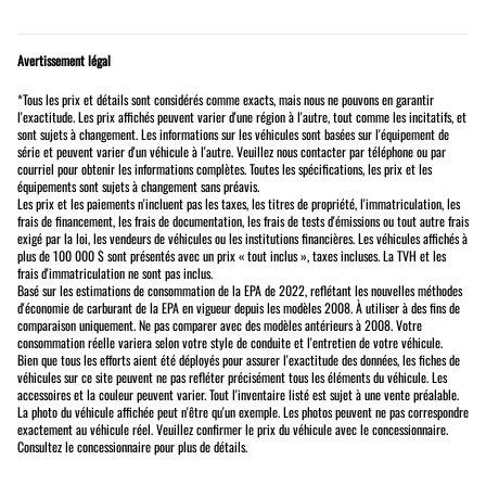
Avertissement légal
*Tous les prix et détails sont considérés comme exacts, mais nous ne pouvons en garantir
l'exactitude. Les prix affichés peuvent varier d'une région à l'autre, tout comme les incitatifs, et
sont sujets à changement. Les informations sur les véhicules sont basées sur l'équipement de
série et peuvent varier d'un véhicule à l'autre. Veuillez nous contacter par téléphone ou par
courriel pour obtenir les informations complètes. Toutes les spécifications, les prix et les
équipements sont sujets à changement sans préavis.
Les prix et les paiements n'incluent pas les taxes, les titres de propriété, l'immatriculation, les
frais de financement, les frais de documentation, les frais de tests d'émissions ou tout autre frais
exigé par la loi, les vendeurs de véhicules ou les institutions financières. Les véhicules affichés à
plus de 100 000 $ sont présentés avec un prix « tout inclus », taxes incluses. La TVH et les
frais d'immatriculation ne sont pas inclus.
Basé sur les estimations de consommation de la EPA de 2022, reflétant les nouvelles méthodes
d'économie de carburant de la EPA en vigueur depuis les modèles 2008. À utiliser à des fins de
comparaison uniquement. Ne pas comparer avec des modèles antérieurs à 2008. Votre
consommation réelle variera selon votre style de conduite et l'entretien de votre véhicule.
Bien que tous les efforts aient été déployés pour assurer l'exactitude des données, les fiches de
véhicules sur ce site peuvent ne pas refléter précisément tous les éléments du véhicule. Les
accessoires et la couleur peuvent varier. Tout l'inventaire listé est sujet à une vente préalable.
La photo du véhicule affichée peut n'être qu'un exemple. Les photos peuvent ne pas correspondre
exactement au véhicule réel. Veuillez confirmer le prix du véhicule avec le concessionnaire.
Consultez le concessionnaire pour plus de détails.