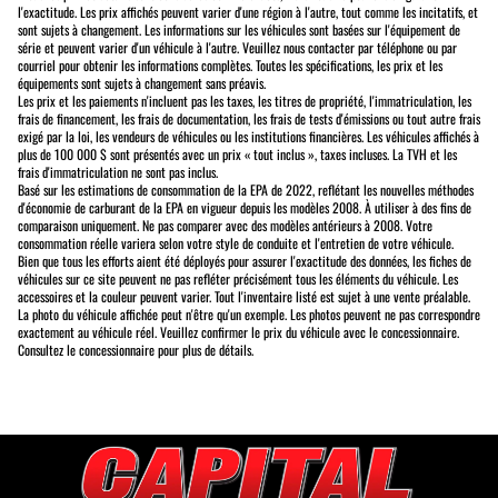
l'exactitude. Les prix affichés peuvent varier d'une région à l'autre, tout comme les incitatifs, et
sont sujets à changement. Les informations sur les véhicules sont basées sur l'équipement de
série et peuvent varier d'un véhicule à l'autre. Veuillez nous contacter par téléphone ou par
courriel pour obtenir les informations complètes. Toutes les spécifications, les prix et les
équipements sont sujets à changement sans préavis.
Les prix et les paiements n'incluent pas les taxes, les titres de propriété, l'immatriculation, les
frais de financement, les frais de documentation, les frais de tests d'émissions ou tout autre frais
exigé par la loi, les vendeurs de véhicules ou les institutions financières. Les véhicules affichés à
plus de 100 000 $ sont présentés avec un prix « tout inclus », taxes incluses. La TVH et les
frais d'immatriculation ne sont pas inclus.
Basé sur les estimations de consommation de la EPA de 2022, reflétant les nouvelles méthodes
d'économie de carburant de la EPA en vigueur depuis les modèles 2008. À utiliser à des fins de
comparaison uniquement. Ne pas comparer avec des modèles antérieurs à 2008. Votre
consommation réelle variera selon votre style de conduite et l'entretien de votre véhicule.
Bien que tous les efforts aient été déployés pour assurer l'exactitude des données, les fiches de
véhicules sur ce site peuvent ne pas refléter précisément tous les éléments du véhicule. Les
accessoires et la couleur peuvent varier. Tout l'inventaire listé est sujet à une vente préalable.
La photo du véhicule affichée peut n'être qu'un exemple. Les photos peuvent ne pas correspondre
exactement au véhicule réel. Veuillez confirmer le prix du véhicule avec le concessionnaire.
Consultez le concessionnaire pour plus de détails.