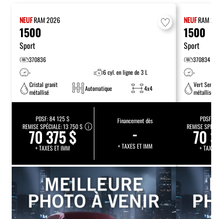
NEUF
RAM
2026
NEUF
RAM
20
1500
1500
Sport
Sport
370836
370834
-
6 cyl. en ligne de 3 L
-
Cristal granit
Vert Serran
Automatique
4x4
métallisé
métallisé
PDSF:
84 125 $
PDSF:
84
Financement dès
REMISE SPÉCIALE:
13 750 $
-
REMISE SPÉCI
70 375 $
70 3
+ TAXES ET IMM
+ TAXES ET IMM
+ TAXES