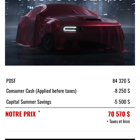
PDSF
84 320 $
Consumer Cash (Applied before taxes)
-8 250 $
Capital Summer Savings
-5 500 $
*
NOTRE PRIX
70 570 $
+ Taxes et Imm