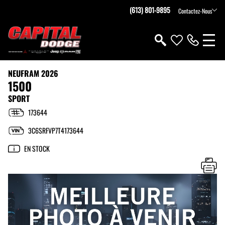
(613) 801-9895
Contactez-Nous
NEUF
RAM 2026
1500
SPORT
173644
3C6SRFVP7T4173644
EN STOCK