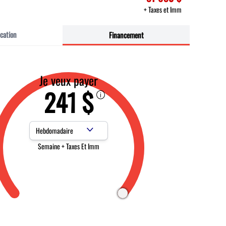
+ Taxes et Imm
cation
Financement
Je veux payer
241 $
Fréquence des paiements
Semaine + Taxes Et Imm