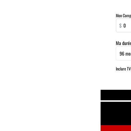
Mon Compta
$
Ma duré
96 mo
Inclure T