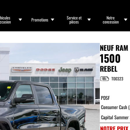
hicules
Service et
Notre
Promotions
occasion
pièces
concession
NEUF
RAM 
1500
REBEL
T00323
PDSF
Consumer Cash (A
Capital Summer 
NOTRE PRIX