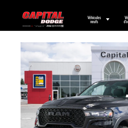
Véhicules
Vé
neufs
d’