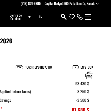
(613) 801-9895
Capital Dodge
2500 Palladium Dr, Kanata
Centre de
EN
Camions
2026
1C6SRFLP9TN273110
EN STOCK
93 430 $
pplied before taxes)
-8 250 $
Savings
-3 500 $
*
81 680 $