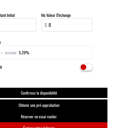
nt Initial
Ma Valeur D'échange
$
e
 -
semaine
5.29%
VH
Confirmez la disponibilité
Obtenir une pré-approbation
Réserver un essai routier
Évaluez votre échange