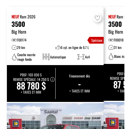
NEUF
Ram
2026
NEUF
Ram
20
3500
3500
Big Horn
Big Horn
T00174
T00018
Spéciaux
29 km
6 cyl. en ligne de 6.7 L
31 km
Couche nacrée
Blanc éclat
Automatique
4x4
rouge fondu
PDSF:
10
PDSF:
103 030 $
Financement dès
REMISE SPÉCI
REMISE SPÉCIALE:
14 250 $
-
87 5
88 780 $
+ TAXES ET IMM
+ TAXES
+ TAXES ET IMM