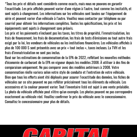
*Tous les prix et détails sont considérés comme exacts, mais nous ne pouvons en garantir
l'exactitude. Les prix affichés peuvent varier d'une région à l'autre, tout comme les incitatifs, et
sont sujets à changement. Les informations sur les véhicules sont basées sur l'équipement de
série et peuvent varier d'un véhicule à l'autre. Veuillez nous contacter par téléphone ou par
courriel pour obtenir les informations complètes. Toutes les spécifications, les prix et les
équipements sont sujets à changement sans préavis.
Les prix et les paiements n'incluent pas les taxes, les titres de propriété, l'immatriculation, les
frais de financement, les frais de documentation, les frais de tests d'émissions ou tout autre frais
exigé par la loi, les vendeurs de véhicules ou les institutions financières. Les véhicules affichés à
plus de 100 000 $ sont présentés avec un prix « tout inclus », taxes incluses. La TVH et les
frais d'immatriculation ne sont pas inclus.
Basé sur les estimations de consommation de la EPA de 2022, reflétant les nouvelles méthodes
d'économie de carburant de la EPA en vigueur depuis les modèles 2008. À utiliser à des fins de
comparaison uniquement. Ne pas comparer avec des modèles antérieurs à 2008. Votre
consommation réelle variera selon votre style de conduite et l'entretien de votre véhicule.
Bien que tous les efforts aient été déployés pour assurer l'exactitude des données, les fiches de
véhicules sur ce site peuvent ne pas refléter précisément tous les éléments du véhicule. Les
accessoires et la couleur peuvent varier. Tout l'inventaire listé est sujet à une vente préalable.
La photo du véhicule affichée peut n'être qu'un exemple. Les photos peuvent ne pas correspondre
exactement au véhicule réel. Veuillez confirmer le prix du véhicule avec le concessionnaire.
Consultez le concessionnaire pour plus de détails.