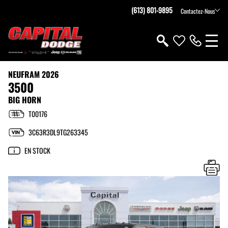
(613) 801-9895
Contactez-Nous
NEUF
RAM 2026
3500
BIG HORN
T00176
3C63R3DL9TG263345
EN STOCK