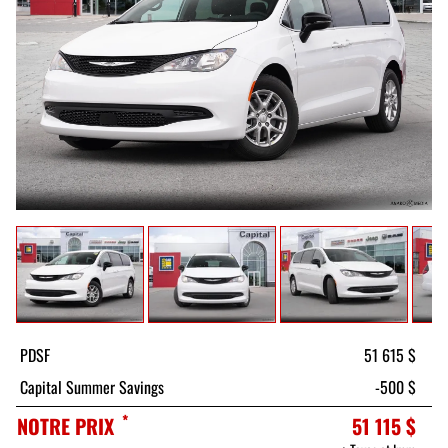
PDSF
51 615 $
Capital Summer Savings
-500 $
*
NOTRE PRIX
51 115 $