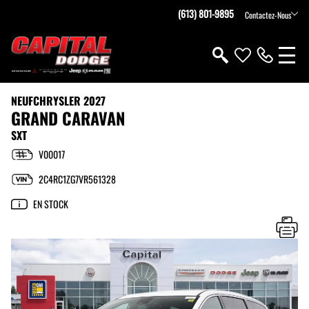
(613) 801-9895
Contactez-Nous
NEUF
CHRYSLER 2027
GRAND CARAVAN
SXT
V00017
2C4RC1ZG7VR561328
EN STOCK