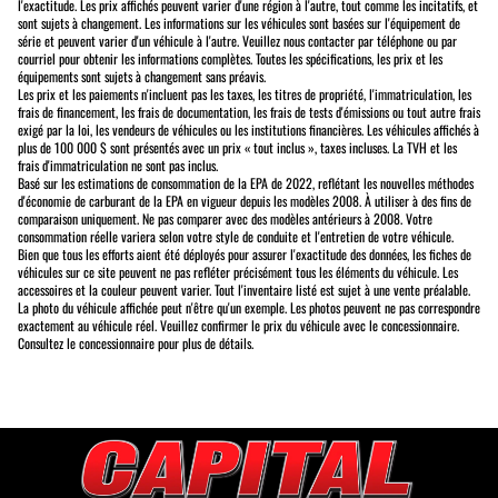
l'exactitude. Les prix affichés peuvent varier d'une région à l'autre, tout comme les incitatifs, et
sont sujets à changement. Les informations sur les véhicules sont basées sur l'équipement de
série et peuvent varier d'un véhicule à l'autre. Veuillez nous contacter par téléphone ou par
courriel pour obtenir les informations complètes. Toutes les spécifications, les prix et les
équipements sont sujets à changement sans préavis.
Les prix et les paiements n'incluent pas les taxes, les titres de propriété, l'immatriculation, les
frais de financement, les frais de documentation, les frais de tests d'émissions ou tout autre frais
exigé par la loi, les vendeurs de véhicules ou les institutions financières. Les véhicules affichés à
plus de 100 000 $ sont présentés avec un prix « tout inclus », taxes incluses. La TVH et les
frais d'immatriculation ne sont pas inclus.
Basé sur les estimations de consommation de la EPA de 2022, reflétant les nouvelles méthodes
d'économie de carburant de la EPA en vigueur depuis les modèles 2008. À utiliser à des fins de
comparaison uniquement. Ne pas comparer avec des modèles antérieurs à 2008. Votre
consommation réelle variera selon votre style de conduite et l'entretien de votre véhicule.
Bien que tous les efforts aient été déployés pour assurer l'exactitude des données, les fiches de
véhicules sur ce site peuvent ne pas refléter précisément tous les éléments du véhicule. Les
accessoires et la couleur peuvent varier. Tout l'inventaire listé est sujet à une vente préalable.
La photo du véhicule affichée peut n'être qu'un exemple. Les photos peuvent ne pas correspondre
exactement au véhicule réel. Veuillez confirmer le prix du véhicule avec le concessionnaire.
Consultez le concessionnaire pour plus de détails.