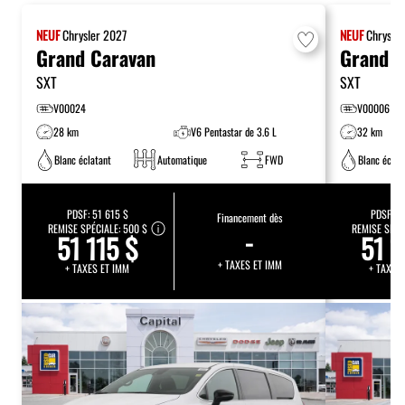
NEUF
Chrysler
2027
NEUF
Chrysle
Grand Caravan
Grand C
SXT
SXT
V00024
V00006
28 km
V6 Pentastar de 3.6 L
32 km
Blanc éclatant
Automatique
FWD
Blanc éclat
PDSF:
51 615 $
PDSF:
51
Financement dès
REMISE SPÉCIALE:
500 $
-
REMISE SPÉC
51 115 $
51 1
+ TAXES ET IMM
+ TAXES ET IMM
+ TAXES