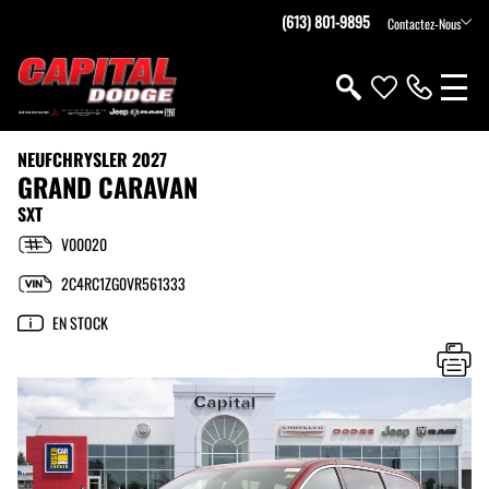
(613) 801-9895
Contactez-Nous
NEUF
CHRYSLER 2027
GRAND CARAVAN
SXT
V00020
2C4RC1ZG0VR561333
EN STOCK