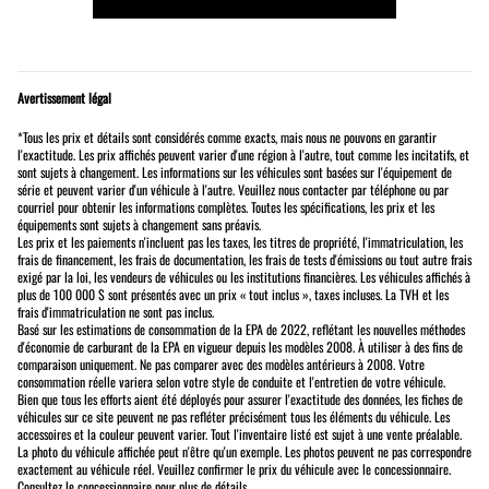
Avertissement légal
*Tous les prix et détails sont considérés comme exacts, mais nous ne pouvons en garantir
l'exactitude. Les prix affichés peuvent varier d'une région à l'autre, tout comme les incitatifs, et
sont sujets à changement. Les informations sur les véhicules sont basées sur l'équipement de
série et peuvent varier d'un véhicule à l'autre. Veuillez nous contacter par téléphone ou par
courriel pour obtenir les informations complètes. Toutes les spécifications, les prix et les
équipements sont sujets à changement sans préavis.
Les prix et les paiements n'incluent pas les taxes, les titres de propriété, l'immatriculation, les
frais de financement, les frais de documentation, les frais de tests d'émissions ou tout autre frais
exigé par la loi, les vendeurs de véhicules ou les institutions financières. Les véhicules affichés à
plus de 100 000 $ sont présentés avec un prix « tout inclus », taxes incluses. La TVH et les
frais d'immatriculation ne sont pas inclus.
Basé sur les estimations de consommation de la EPA de 2022, reflétant les nouvelles méthodes
d'économie de carburant de la EPA en vigueur depuis les modèles 2008. À utiliser à des fins de
comparaison uniquement. Ne pas comparer avec des modèles antérieurs à 2008. Votre
consommation réelle variera selon votre style de conduite et l'entretien de votre véhicule.
Bien que tous les efforts aient été déployés pour assurer l'exactitude des données, les fiches de
véhicules sur ce site peuvent ne pas refléter précisément tous les éléments du véhicule. Les
accessoires et la couleur peuvent varier. Tout l'inventaire listé est sujet à une vente préalable.
La photo du véhicule affichée peut n'être qu'un exemple. Les photos peuvent ne pas correspondre
exactement au véhicule réel. Veuillez confirmer le prix du véhicule avec le concessionnaire.
Consultez le concessionnaire pour plus de détails.