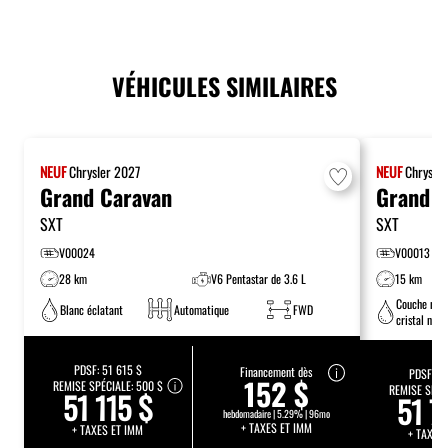
VÉHICULES SIMILAIRES
NEUF
Chrysler
2027
NEUF
Chrysle
Grand Caravan
Grand C
SXT
SXT
V00024
V00013
28 km
V6 Pentastar de 3.6 L
15 km
Couche nac
Blanc éclatant
Automatique
FWD
cristal noir
étincelant
PDSF:
51 615 $
Financement dès
PDSF:
52
152 $
REMISE SPÉCIALE:
500 $
REMISE SPÉC
51 115 $
51 7
hebdomadaire | 5.29% | 96mo
+ TAXES ET IMM
+ TAXES ET IMM
+ TAXES