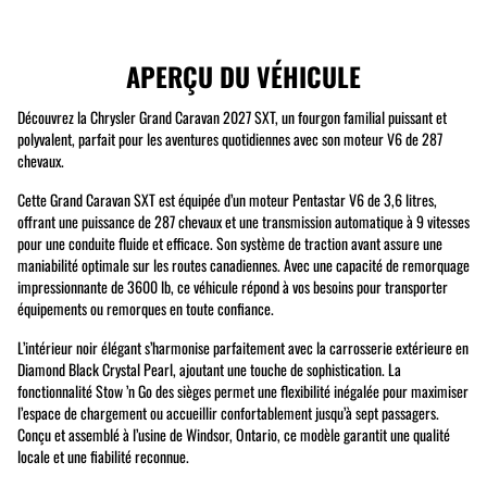
APERÇU DU VÉHICULE
Découvrez la Chrysler Grand Caravan 2027 SXT, un fourgon familial puissant et
polyvalent, parfait pour les aventures quotidiennes avec son moteur V6 de 287
chevaux.
Cette Grand Caravan SXT est équipée d’un moteur Pentastar V6 de 3,6 litres,
offrant une puissance de 287 chevaux et une transmission automatique à 9 vitesses
pour une conduite fluide et efficace. Son système de traction avant assure une
maniabilité optimale sur les routes canadiennes. Avec une capacité de remorquage
impressionnante de 3600 lb, ce véhicule répond à vos besoins pour transporter
équipements ou remorques en toute confiance.
L’intérieur noir élégant s’harmonise parfaitement avec la carrosserie extérieure en
Diamond Black Crystal Pearl, ajoutant une touche de sophistication. La
fonctionnalité Stow ’n Go des sièges permet une flexibilité inégalée pour maximiser
l’espace de chargement ou accueillir confortablement jusqu’à sept passagers.
Conçu et assemblé à l’usine de Windsor, Ontario, ce modèle garantit une qualité
locale et une fiabilité reconnue.