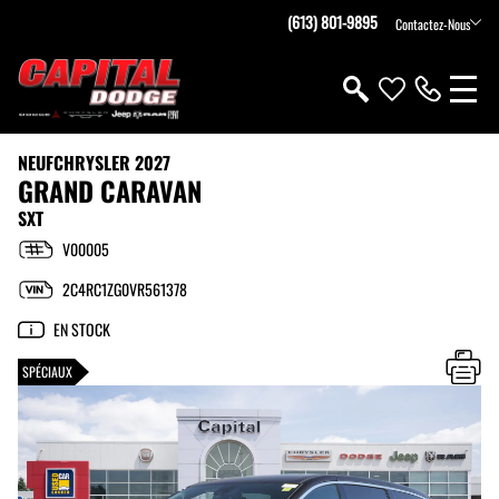
(613) 801-9895
Contactez-Nous
NEUF
CHRYSLER 2027
GRAND CARAVAN
SXT
V00005
2C4RC1ZG0VR561378
EN STOCK
SPÉCIAUX