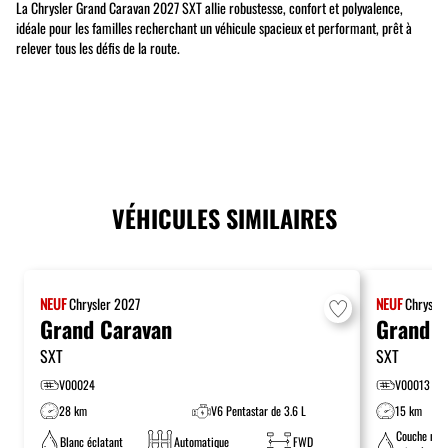
La Chrysler Grand Caravan 2027 SXT allie robustesse, confort et polyvalence,
idéale pour les familles recherchant un véhicule spacieux et performant, prêt à
relever tous les défis de la route.
VÉHICULES SIMILAIRES
NEUF
Chrysler
2027
NEUF
Chrysle
Grand Caravan
Grand C
SXT
SXT
V00024
V00013
28 km
V6 Pentastar de 3.6 L
15 km
Couche nac
Blanc éclatant
Automatique
FWD