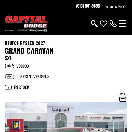
(613) 801-9895
Contactez-Nous
NEUF
CHRYSLER 2027
GRAND CARAVAN
SXT
V00033
2C4RC1ZG7VR564973
EN STOCK