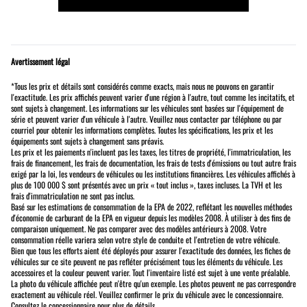
Avertissement légal
*Tous les prix et détails sont considérés comme exacts, mais nous ne pouvons en garantir
l'exactitude. Les prix affichés peuvent varier d'une région à l'autre, tout comme les incitatifs, et
sont sujets à changement. Les informations sur les véhicules sont basées sur l'équipement de
série et peuvent varier d'un véhicule à l'autre. Veuillez nous contacter par téléphone ou par
courriel pour obtenir les informations complètes. Toutes les spécifications, les prix et les
équipements sont sujets à changement sans préavis.
Les prix et les paiements n'incluent pas les taxes, les titres de propriété, l'immatriculation, les
frais de financement, les frais de documentation, les frais de tests d'émissions ou tout autre frais
exigé par la loi, les vendeurs de véhicules ou les institutions financières. Les véhicules affichés à
plus de 100 000 $ sont présentés avec un prix « tout inclus », taxes incluses. La TVH et les
frais d'immatriculation ne sont pas inclus.
Basé sur les estimations de consommation de la EPA de 2022, reflétant les nouvelles méthodes
d'économie de carburant de la EPA en vigueur depuis les modèles 2008. À utiliser à des fins de
comparaison uniquement. Ne pas comparer avec des modèles antérieurs à 2008. Votre
consommation réelle variera selon votre style de conduite et l'entretien de votre véhicule.
Bien que tous les efforts aient été déployés pour assurer l'exactitude des données, les fiches de
véhicules sur ce site peuvent ne pas refléter précisément tous les éléments du véhicule. Les
accessoires et la couleur peuvent varier. Tout l'inventaire listé est sujet à une vente préalable.
La photo du véhicule affichée peut n'être qu'un exemple. Les photos peuvent ne pas correspondre
exactement au véhicule réel. Veuillez confirmer le prix du véhicule avec le concessionnaire.
Consultez le concessionnaire pour plus de détails.