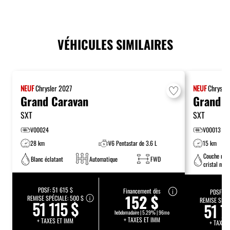
VÉHICULES SIMILAIRES
NEUF
Chrysler
2027
NEUF
Chrysle
Grand Caravan
Grand C
SXT
SXT
V00024
V00013
28 km
V6 Pentastar de 3.6 L
15 km
Couche nac
Blanc éclatant
Automatique
FWD
cristal noir
étincelant
PDSF:
51 615 $
Financement dès
PDSF:
52
152 $
REMISE SPÉCIALE:
500 $
REMISE SPÉC
51 115 $
51 7
hebdomadaire | 5.29% | 96mo
+ TAXES ET IMM
+ TAXES ET IMM
+ TAXES