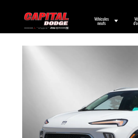
Véhicules
Vé
neufs
d’