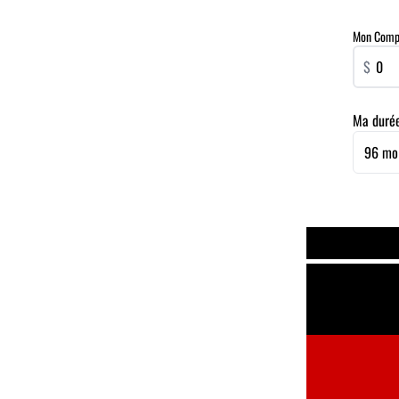
Mon Compta
$
Ma duré
96 mo