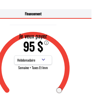
Financement
Je veux payer
95 $
Fréquence des paiements
Semaine + Taxes Et Imm