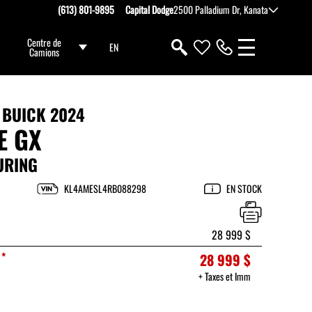
(613) 801-9895
Capital Dodge
2500 Palladium Dr, Kanata
Centre de
EN
Camions
BUICK 2024
E GX
URING
KL4AMESL4RB088298
EN STOCK
28 999 $
*
28 999 $
+ Taxes et Imm