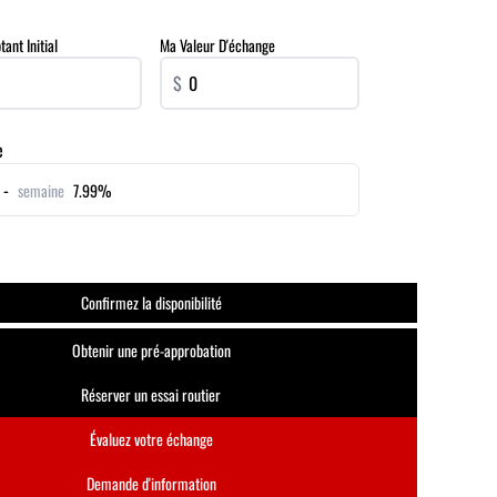
nt Initial
Ma Valeur D'échange
$
e
 -
semaine
7.99%
Confirmez la disponibilité
Obtenir une pré-approbation
Réserver un essai routier
Évaluez votre échange
Demande d'information