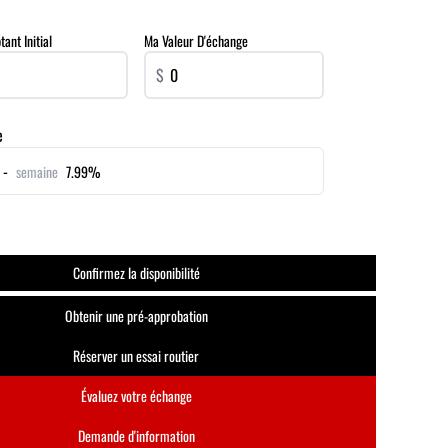
nt Initial
Ma Valeur D'échange
$
e
 -
semaine
7.99%
Confirmez la disponibilité
Obtenir une pré-approbation
Réserver un essai routier
Évaluez votre échange
Demande d'information