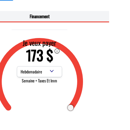
Financement
Je veux payer
173 $
Fréquence des paiements
Semaine + Taxes Et Imm