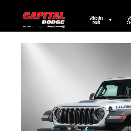
Véhicules
Vé
neufs
d’