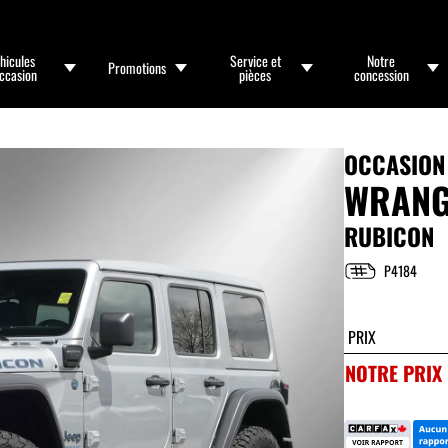
hicules
Service et
Notre
Promotions
occasion
pièces
concession
OCCASION
WRANG
RUBICON
P4184
PRIX
NOTRE PRIX