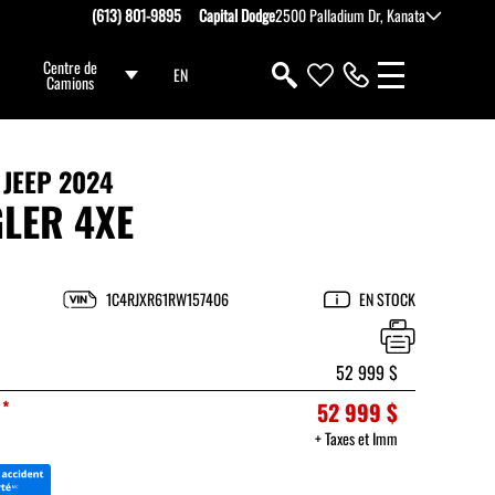
(613) 801-9895
Capital Dodge
2500 Palladium Dr, Kanata
Centre de
EN
Camions
JEEP 2024
LER 4XE
1C4RJXR61RW157406
EN STOCK
52 999 $
*
52 999 $
+ Taxes et Imm