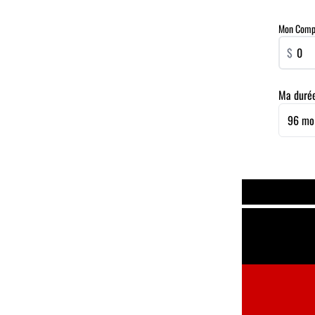
Mon Compta
$
Ma duré
96 mo