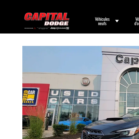
Véhicules
Vé
neufs
d’