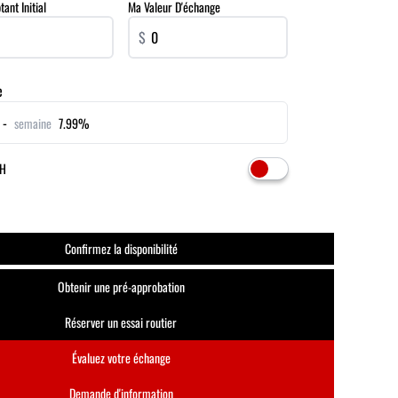
nt Initial
Ma Valeur D'échange
$
e
 -
semaine
7.99%
VH
Confirmez la disponibilité
Obtenir une pré-approbation
Réserver un essai routier
Évaluez votre échange
Demande d'information