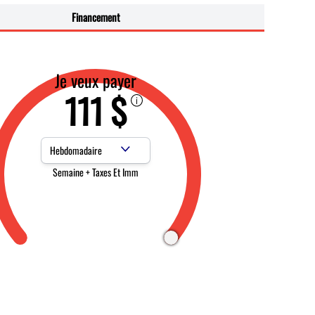
Financement
Je veux payer
111 $
Fréquence des paiements
Semaine + Taxes Et Imm