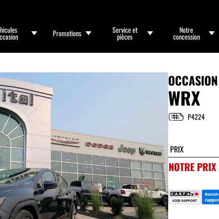
hicules
Service et
Notre
Promotions
occasion
pièces
concession
OCCASION
WRX
P4224
PRIX
NOTRE PRIX