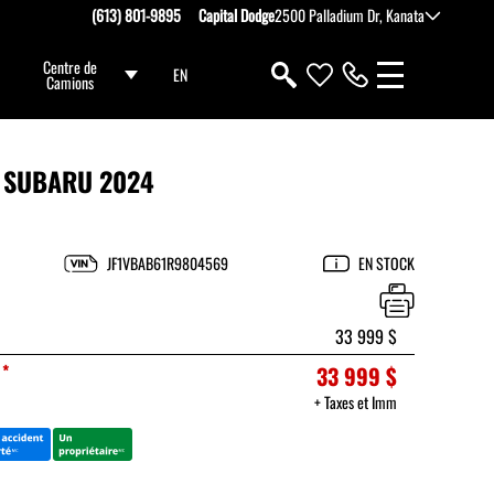
(613) 801-9895
Capital Dodge
2500 Palladium Dr, Kanata
Centre de
EN
Camions
SUBARU 2024
JF1VBAB61R9804569
EN STOCK
33 999 $
*
33 999 $
+ Taxes et Imm