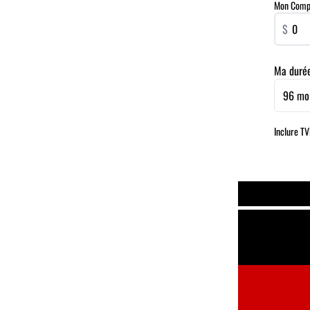
Mon Compta
$
Ma duré
96 mo
Inclure T