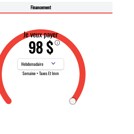
Financement
Je veux payer
98 $
Fréquence des paiements
Semaine + Taxes Et Imm