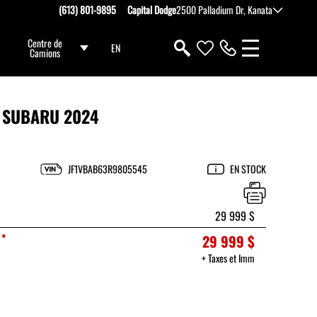
(613) 801-9895
Capital Dodge
2500 Palladium Dr, Kanata
Centre de
EN
Camions
SUBARU 2024
JF1VBAB63R9805545
EN STOCK
29 999 $
*
29 999 $
+ Taxes et Imm