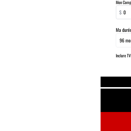
Mon Compta
$
Ma duré
96 mo
Inclure T