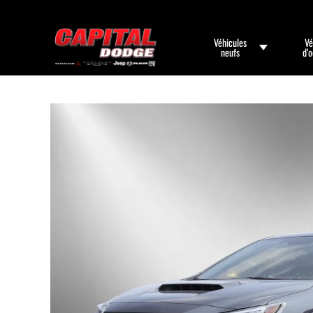
Véhicules
Vé
neufs
d’